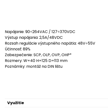
Napájanie: 90÷264VAC / 127÷370VDC
Výstup napájania: 2,5A/48VDC
Rozsah regulácie výstupného napätia: 48V÷55V
Účinnosť: 89%
Zabezpečenie: SCP, OLP, OVP, OHP*
Rozmery: W=40 H=125 D=113 mm
Poznámky: montáž na DIN lištu
Využitie