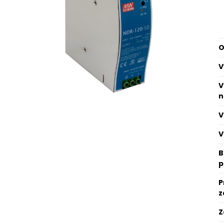
O
V
V
n
V
V
B
p
P
z
Z