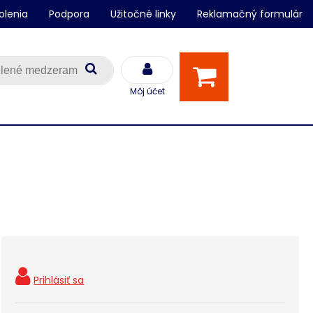
olenia
Podpora
Užitočné linky
Reklamačný formulár
Môj účet