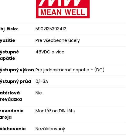
bj. čislo:
5902135303412
yužitie
Pre všeobecné účely
ýstupné
48VDC a viac
apätie
ýstupný výkon
Pre jednosmerné napätie - (DC)
ýstupný prúd
0,1-3A
atériová
Nie
revádzka
revedenie
Montáž na DIN lištu
droja
álohovanie
Nezálohovaný