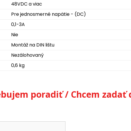
48VDC a viac
Pre jednosmerné napätie - (DC)
0,1-3A
Nie
Montáž na DIN lištu
Nezálohovaný
0,6 kg
ebujem poradiť / Chcem zadať 