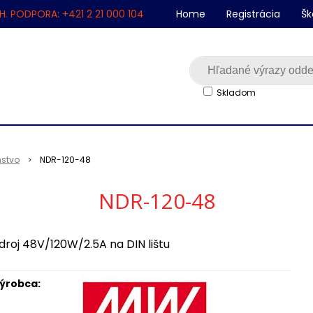
H. PODPORA: +421 2 21 000 104
Home
Registrácia
Šk
Skladom
nstvo
NDR-120-48
NDR-120-48
droj 48V/120W/2.5A na DIN lištu
ýrobca: