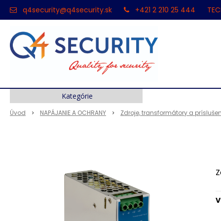
q4security@q4security.sk
+421 2 210 25 444
TEC
Kategórie
Úvod
NAPÁJANIE A OCHRANY
Zdroje, transformátory a prísluše
Z
V