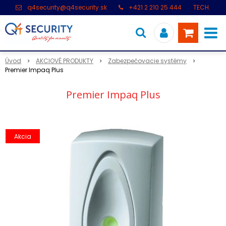
q4security@q4security.sk
+421 2 210 25 444
TECH.
PODPORA: +421 2 21 000 104
Úvod
AKCIOVÉ PRODUKTY
Zabezpečovacie systémy
Premier Impaq Plus
Premier Impaq Plus
Akcia