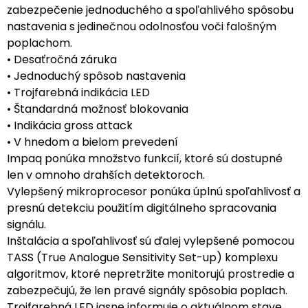
zabezpečenie jednoduchého a spoľahlivého spôsobu
nastavenia s jedinečnou odolnosťou voči falošným
poplachom.
• Desaťročná záruka
• Jednoduchý spôsob nastavenia
• Trojfarebná indikácia LED
• Štandardná možnosť blokovania
• Indikácia gross attack
• V hnedom a bielom prevedení
Impaq ponúka množstvo funkcií, ktoré sú dostupné
len v omnoho drahších detektoroch.
Vylepšený mikroprocesor ponúka úplnú spoľahlivosť a
presnú detekciu použitím digitálneho spracovania
signálu.
Inštalácia a spoľahlivosť sú ďalej vylepšené pomocou
TASS (True Analogue Sensitivity Set-up) komplexu
algoritmov, ktoré nepretržite monitorujú prostredie a
zabezpečujú, že len pravé signály spôsobia poplach.
Trojfarebná LED jasne informuje o aktuálnom stave