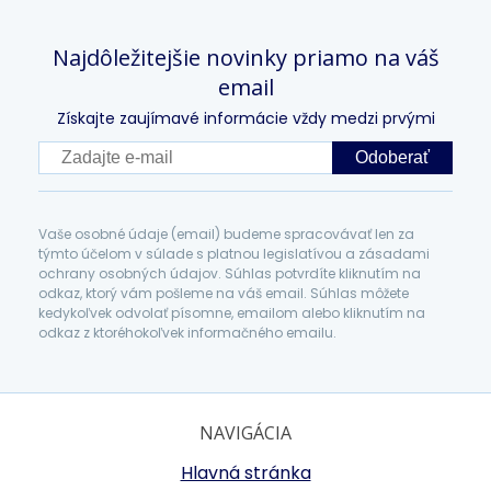
Najdôležitejšie novinky priamo na váš
email
Získajte zaujímavé informácie vždy medzi prvými
Odoberať
Vaše osobné údaje (email) budeme spracovávať len za
týmto účelom v súlade s platnou legislatívou a zásadami
ochrany osobných údajov. Súhlas potvrdíte kliknutím na
odkaz, ktorý vám pošleme na váš email. Súhlas môžete
kedykoľvek odvolať písomne, emailom alebo kliknutím na
odkaz z ktoréhokoľvek informačného emailu.
NAVIGÁCIA
Hlavná stránka