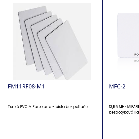
FM11RF08-M1
MFC-2
Tenká PVC MiFare karta - biela bez potlače
13,56 MHz MIFAR
bezdotyková kart