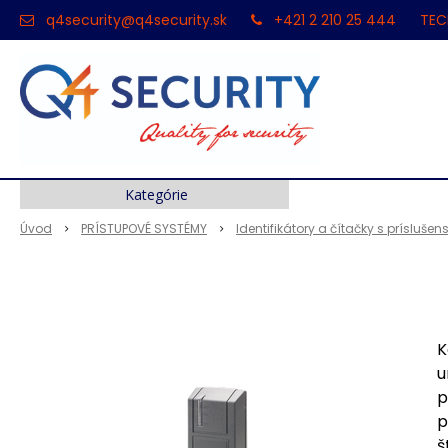
q4security@q4security.sk
+421 2 210 25 444
TEC
Kategórie
Úvod
PRÍSTUPOVÉ SYSTÉMY
Identifikátory a čítačky s prísluše
K
u
p
p
š