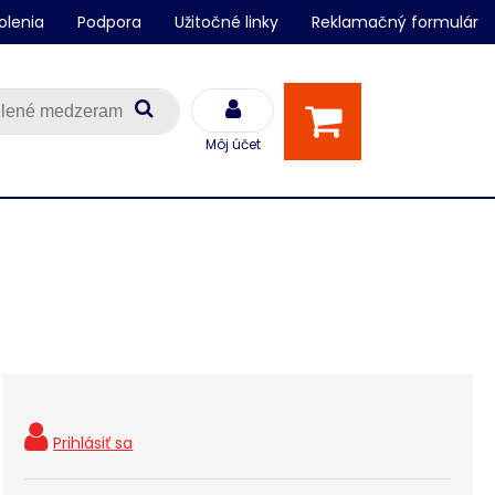
olenia
Podpora
Užitočné linky
Reklamačný formulár
Môj účet