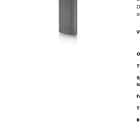
D
o
V
O
T
S
i
F
T
R