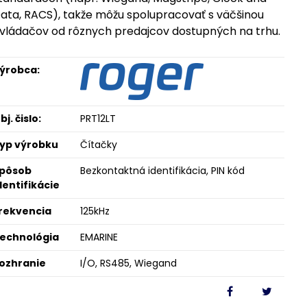
ata, RACS), takže môžu spolupracovať s väčšinou
vládačov od rôznych predajcov dostupných na trhu.
ýrobca:
bj. čislo:
PRT12LT
yp výrobku
Čítačky
pôsob
Bezkontaktná identifikácia, PIN kód
dentifikácie
rekvencia
125kHz
echnológia
EMARINE
ozhranie
I/O, RS485, Wiegand