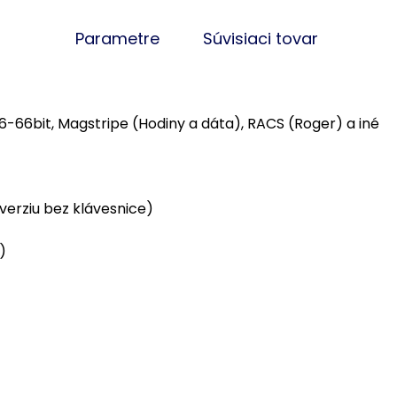
Parametre
Súvisiaci tovar
66bit, Magstripe (Hodiny a dáta), RACS (Roger) a iné
erziu bez klávesnice)
)