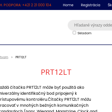
H. PODPORA: +421 2 21 000 104
Home
Registrácia
Šk
Skladom
nstvom
PRT12LT
PRT12LT
aždá čítačka PRT12LT môže byť použitá ako
niverzálny identifikačný bod pripojený k
rístupovému kontroléru.Čítačky PRT12LT môžu
racovať v mnohých bežných komunikačných
tandardoch (napr. Wiegand, Magstripe, Clock and