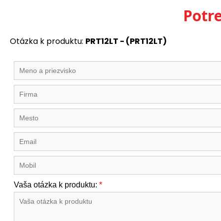
Potr
Otázka k produktu:
PRT12LT - (PRT12LT)