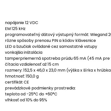
napájanie 12 VDC
EM 125 kHz
programovateľný dátový výstupný formát: Wiegand 26-
rôzne spôsoby prenosu PIN a kódov klávesnice
LED a bzučiak ovládané cez samostatné vstupy
vonkajšia inštalácia
tamperpriemerná spotreba prúdu 65 mA (45 mA pre v
čítacia vzdialenosť až 15 cm
rozmery: 152,5 x 46,0 x 23,0 mm (výška x šírka x hrúbka
hmotnosť: 150,0 g
certifikát CE
prevádzkové podmienky prostredia:
teplota od -25°C do +60°C
vlhkosť od 10% do 95%