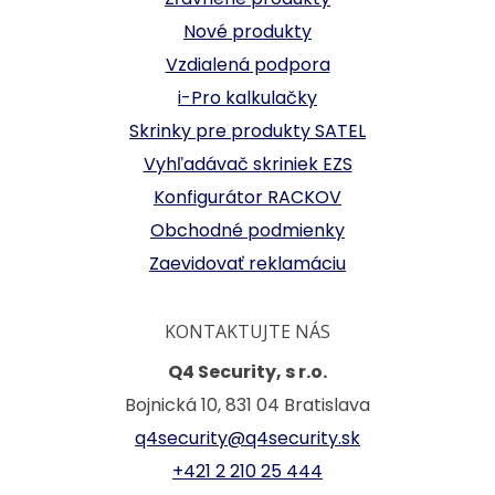
Nové produkty
Vzdialená podpora
i-Pro kalkulačky
Skrinky pre produkty SATEL
Vyhľadávač skriniek EZS
Konfigurátor RACKOV
Obchodné podmienky
Zaevidovať reklamáciu
KONTAKTUJTE NÁS
Q4 Security, s r.o.
Bojnická 10, 831 04 Bratislava
q4security@q4security.sk
+421 2 210 25 444