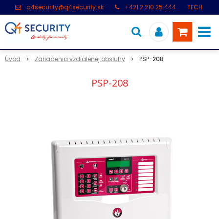
q4security@q4security.sk
+421 2 210 25 444
TECH.
PODPORA: +421 2 21 000 104
Úvod
Zariadenia vzdialenej obsluhy
PSP-208
PSP-208