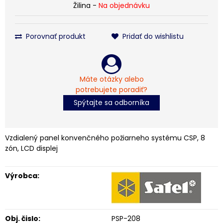
Žilina -
Na objednávku
Porovnať produkt
Pridať do wishlistu
Máte otázky alebo
potrebujete poradiť?
Spýtajte sa odborníka
Vzdialený panel konvenčného požiarneho systému CSP, 8
zón, LCD displej
Výrobca:
Obj. čislo:
PSP-208