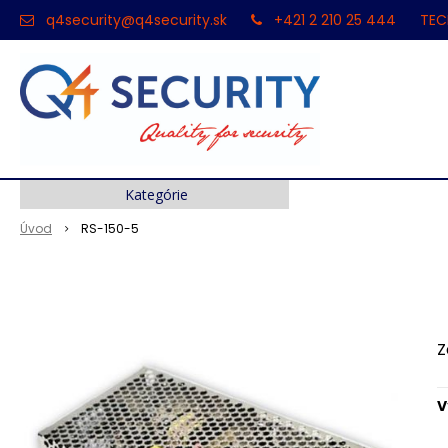
q4security@q4security.sk
+421 2 210 25 444
TEC
Kategórie
Úvod
RS-150-5
Z
V