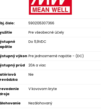
bj. čislo:
5902135307366
yužitie
Pre všeobecné účely
ýstupné
Do 11,9VDC
apätie
ýstupný výkon
Pre jednosmerné napätie - (DC)
ýstupný prúd
20A a viac
atériová
Nie
revádzka
revedenie
V kovovom kryte
droja
álohovanie
Nezálohovaný