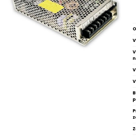
O
V
V
n
V
V
B
p
P
z
Z