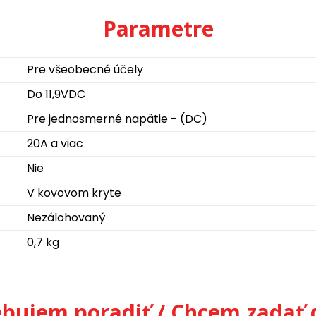
Parametre
Pre všeobecné účely
Do 11,9VDC
Pre jednosmerné napätie - (DC)
20A a viac
Nie
V kovovom kryte
Nezálohovaný
0,7 kg
ebujem poradiť / Chcem zadať 