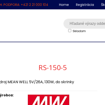
H. PODPORA: +421 2 21 000 104
Home
Registrácia
Šk
Skladom
RS-150-5
droj MEAN WELL 5V/26A, 130W, do skrinky
ýrobca: