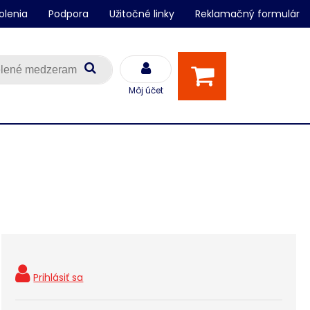
olenia
Podpora
Užitočné linky
Reklamačný formulár
Môj účet