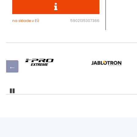
na sklade v EÚ
5902135307366
Pozastaviť