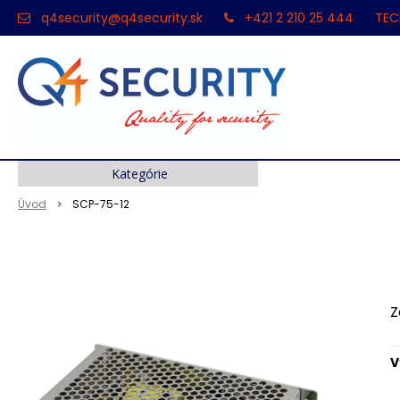
q4security@q4security.sk
+421 2 210 25 444
TEC
Kategórie
Úvod
SCP-75-12
Z
V