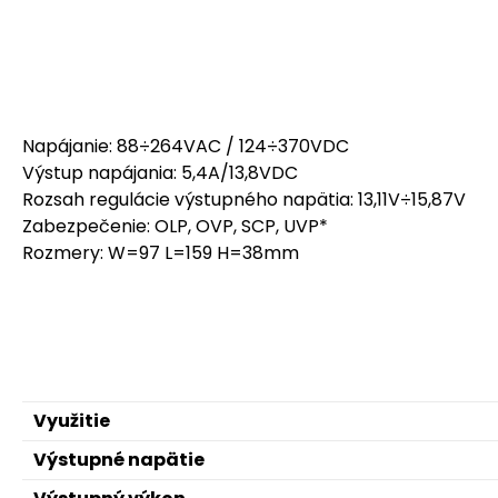
Napájanie: 88÷264VAC / 124÷370VDC
Výstup napájania: 5,4A/13,8VDC
Rozsah regulácie výstupného napätia: 13,11V÷15,87V
Zabezpečenie: OLP, OVP, SCP, UVP*
Rozmery: W=97 L=159 H=38mm
Využitie
Výstupné napätie