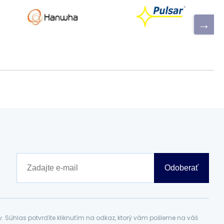
Odoberať
Súhlas potvrdíte kliknutím na odkaz, ktorý vám pošleme na váš