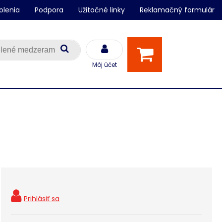
olenia
Podpora
Užitočné linky
Reklamačný formulár
Môj účet