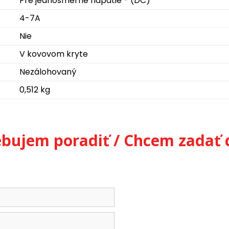
Pre jednosmerné napätie - (DC)
4-7A
Nie
V kovovom kryte
Nezálohovaný
0,512 kg
ebujem poradiť / Chcem zadať 