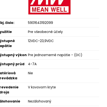
bj. čislo:
5901643192099
yužitie
Pre všeobecné účely
ýstupné
12VDC-23,9VDC
apätie
ýstupný výkon
Pre jednosmerné napätie - (DC)
ýstupný prúd
4-7A
atériová
Nie
revádzka
revedenie
V kovovom kryte
droja
álohovanie
Nezálohovaný