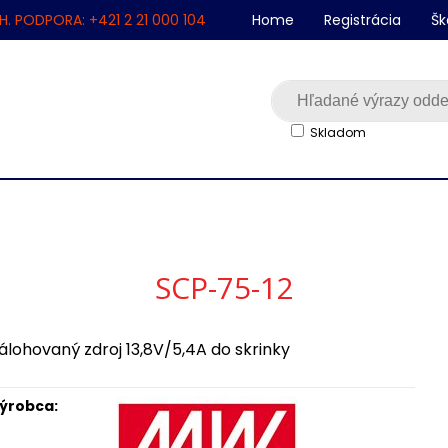
H. PODPORA: +421 2 21 000 104
Home
Registrácia
Šk
Skladom
SCP-75-12
álohovaný zdroj 13,8V/5,4A do skrinky
ýrobca: