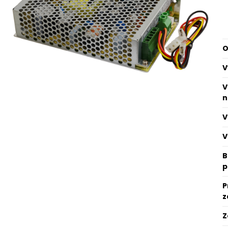
O
V
V
n
V
V
B
p
P
z
Z