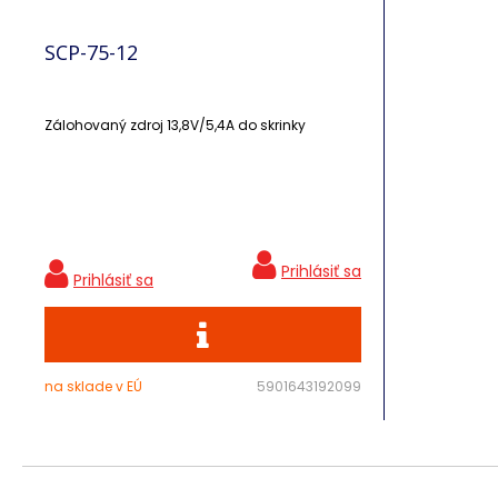
SCP-75-12
Zálohovaný zdroj 13,8V/5,4A do skrinky
na sklade v EÚ
5901643192099