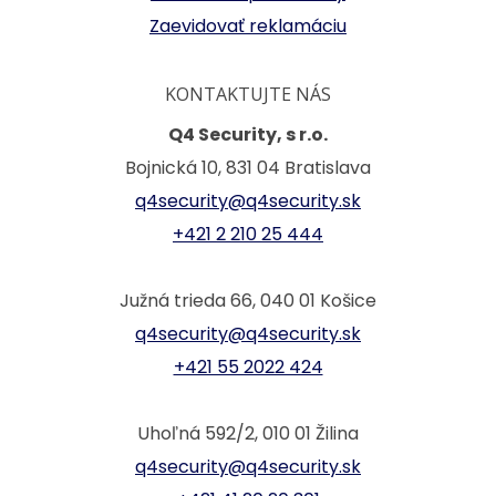
Zaevidovať reklamáciu
KONTAKTUJTE NÁS
Q4 Security, s r.o.
Bojnická 10, 831 04 Bratislava
q4security@q4security.sk
+421 2 210 25 444
Južná trieda 66, 040 01 Košice
q4security@q4security.sk
+421 55 2022 424
Uhoľná 592/2, 010 01 Žilina
q4security@q4security.sk