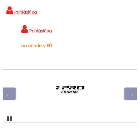
na sklade v EÚ
Pozastaviť