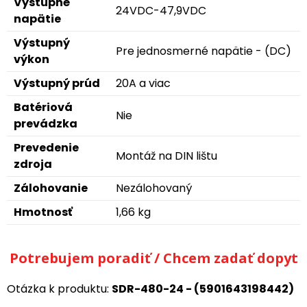
Výstupné
24VDC-47,9VDC
napätie
Výstupný
Pre jednosmerné napätie - (DC)
výkon
Výstupný prúd
20A a viac
Batériová
Nie
prevádzka
Prevedenie
Montáž na DIN lištu
zdroja
Zálohovanie
Nezálohovaný
Hmotnosť
1,66 kg
Potrebujem poradiť / Chcem zadať dopyt
Otázka k produktu:
SDR-480-24 - (5901643198442)