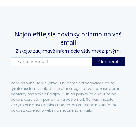
Najdôležitejšie novinky priamo na váš
email
Získajte zaujímavé informácie vždy medzi prvými
Odoberať
Vaše osobné údaje (email) budeme spracovávať len za
týmto účelom v súlade s platnou legislatívou a zásadami
ochrany osobných údajov. Súhlas potvrdíte kliknutím na
odkaz, ktorý vám pošleme na váš email. Súhlas môžete
kedykoľvek odvolať písomne, emailom alebo kliknutím na
odkaz z ktoréhokoľvek informačného emailu.