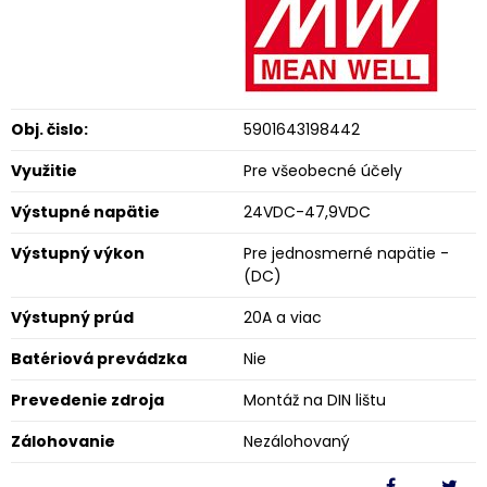
Obj. čislo:
5901643198442
Využitie
Pre všeobecné účely
Výstupné napätie
24VDC-47,9VDC
Výstupný výkon
Pre jednosmerné napätie -
(DC)
Výstupný prúd
20A a viac
Batériová prevádzka
Nie
Prevedenie zdroja
Montáž na DIN lištu
Zálohovanie
Nezálohovaný