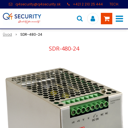
q4security@q4security.sk
+421 2 210 25 444
TECH.
PODPORA: +421 2 21 000 104
Úvod
SDR-480-24
SDR-480-24