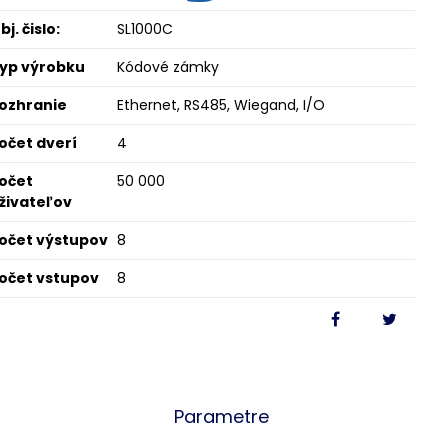
bj. čislo:
SL1000C
yp výrobku
Kódové zámky
ozhranie
Ethernet, RS485, Wiegand, I/O
očet dverí
4
očet
50 000
živateľov
očet výstupov
8
očet vstupov
8
Parametre