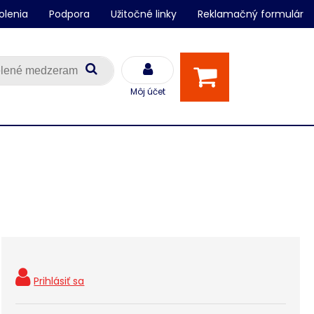
olenia
Podpora
Užitočné linky
Reklamačný formulár
Môj účet