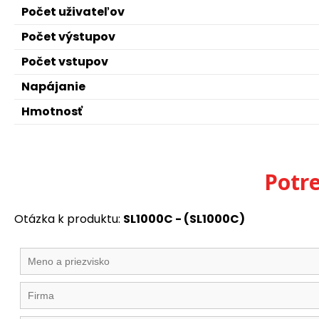
Počet uživateľov
Počet výstupov
Počet vstupov
Napájanie
Hmotnosť
Potr
Otázka k produktu:
SL1000C - (SL1000C)