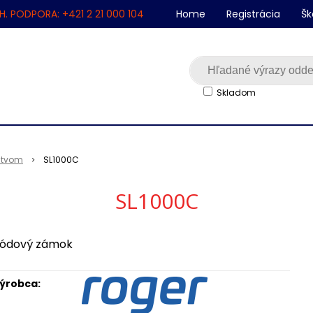
H. PODPORA: +421 2 21 000 104
Home
Registrácia
Šk
Skladom
nstvom
SL1000C
SL1000C
ódový zámok
ýrobca: