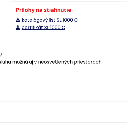
Prílohy na stiahnutie
katalógový list SL 1000 C
certifikát SL 1000 C
M.
bsluha možná aj v neosvetlených priestoroch.