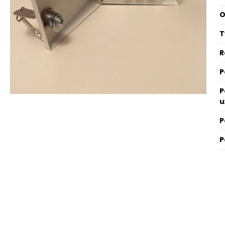
O
T
R
P
P
u
P
P