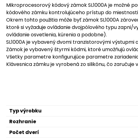
Mikroprocesorový kódový zámok SL1000A je možné pou
kódového zámku kontrolujúceho prístup do miestnosti
Okrem tohto použitia môže byť zámok SL1000A zároveň 
ktoré si vyžaduje ovládanie dvojpólového typu zapni/
ovládanie osvetlenia, kúrenia a podobne).
SL1000A je vybavený dvomi tranzistorovými výstupmi
Zámok je vybavený štyrmi kódmi, ktoré umožňujú ovlád
Všetky parametre konfigurujúce parametre zariadenia
Klávesnica zámku je vyrobená zo silikónu, čo zaručuje
Typ výrobku
Rozhranie
Počet dverí