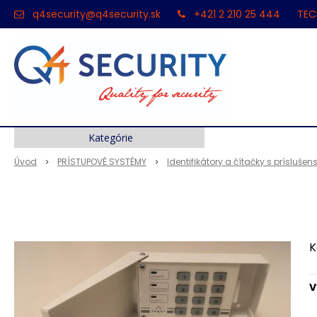
q4security@q4security.sk
+421 2 210 25 444
TEC
Kategórie
Úvod
PRÍSTUPOVÉ SYSTÉMY
Identifikátory a čítačky s prísluše
K
V