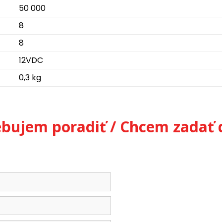
50 000
8
8
12VDC
0,3 kg
ebujem poradiť / Chcem zadať 