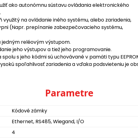
žiť ako autonómnu sústavu ovládania elektronického
.
využitý na ovládanie iného systému, alebo zariadenia,
vypni (Napr. prepínanie zabezpečovacieho systému,
 a jedným reléovým výstupom.
anie jeho výstupov a tiež jeho programovanie.
 spolu s jeho kódmi sú uchovávané v pamäti typu EEPRO
 vysokú spoľahlivosť zariadenia a vďaka podsvieteniu je o
Parametre
Kódové zámky
Ethernet, RS485, Wiegand, I/O
4