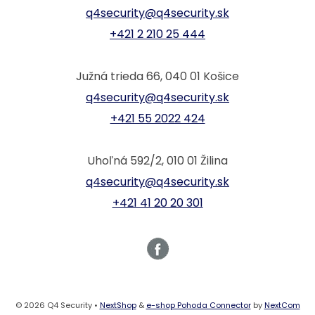
q4security@q4security.sk
+421 2 210 25 444
Južná trieda 66, 040 01 Košice
q4security@q4security.sk
+421 55 2022 424
Uhoľná 592/2, 010 01 Žilina
q4security@q4security.sk
+421 41 20 20 301
© 2026 Q4 Security •
NextShop
&
e-shop Pohoda Connector
by
NextCom