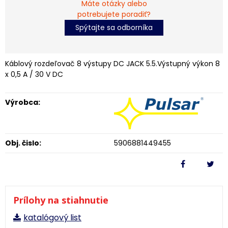
Máte otázky alebo
potrebujete poradiť?
Spýtajte sa odborníka
Káblový rozdeľovač 8 výstupy DC JACK 5.5.Výstupný výkon 8
x 0,5 A / 30 V DC
Výrobca:
Obj. čislo:
5906881449455
Prílohy na stiahnutie
katalógový list