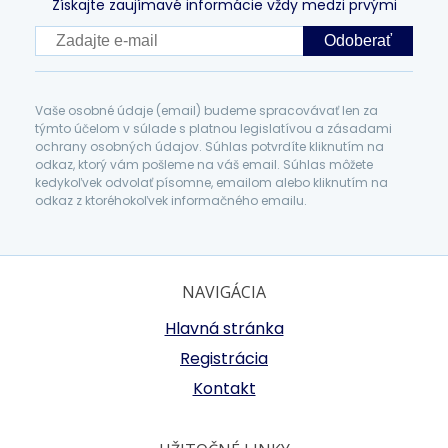
Získajte zaujímavé informácie vždy medzi prvými
Odoberať
Vaše osobné údaje (email) budeme spracovávať len za
týmto účelom v súlade s platnou legislatívou a zásadami
ochrany osobných údajov. Súhlas potvrdíte kliknutím na
odkaz, ktorý vám pošleme na váš email. Súhlas môžete
kedykoľvek odvolať písomne, emailom alebo kliknutím na
odkaz z ktoréhokoľvek informačného emailu.
NAVIGÁCIA
Hlavná stránka
Registrácia
Kontakt