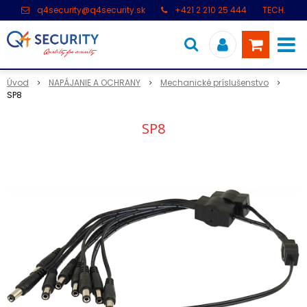
q4security@q4security.sk
+421 2 210 25 444
TECH.
PODPORA: +421 2 21 000 104
Úvod
NAPÁJANIE A OCHRANY
Mechanické príslušenstvo
SP8
SP8