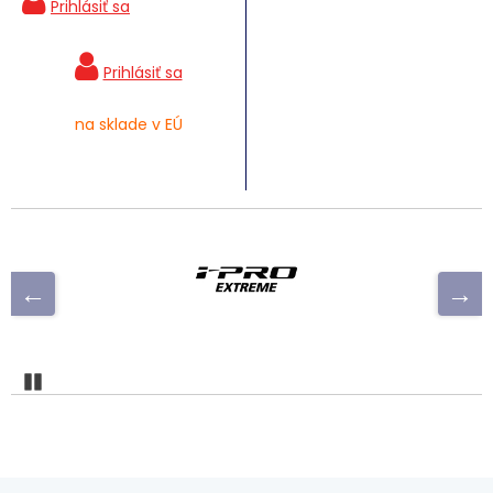
na sklade v EÚ
Pozastaviť