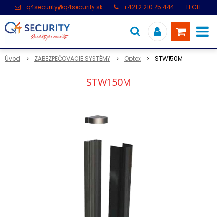
q4security@q4security.sk
+421 2 210 25 444
TECH.
PODPORA: +421 2 21 000 104
Úvod
ZABEZPEČOVACIE SYSTÉMY
Optex
STW150M
STW150M