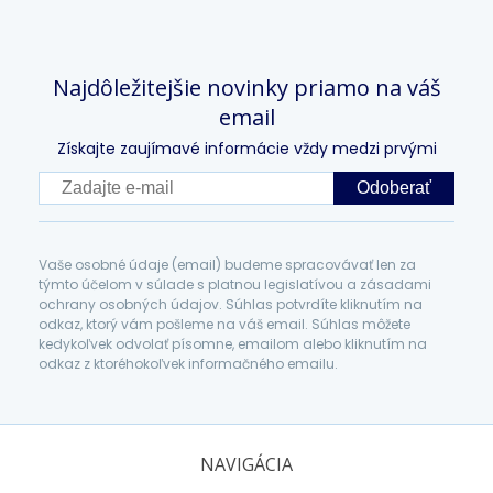
Najdôležitejšie novinky priamo na váš
email
Získajte zaujímavé informácie vždy medzi prvými
Odoberať
Vaše osobné údaje (email) budeme spracovávať len za
týmto účelom v súlade s platnou legislatívou a zásadami
ochrany osobných údajov. Súhlas potvrdíte kliknutím na
odkaz, ktorý vám pošleme na váš email. Súhlas môžete
kedykoľvek odvolať písomne, emailom alebo kliknutím na
odkaz z ktoréhokoľvek informačného emailu.
NAVIGÁCIA