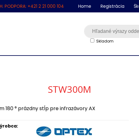
H. PODPORA: +421 2 21 000 104
Home
Registrácia
Šk
Skladom
STW300M
m 180 ° prázdny stĺp pre infrazávory AX
ýrobca: