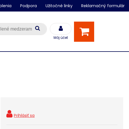
olenia
Podpora
Užitočné linky
Reklamačný formulár
Môj účet