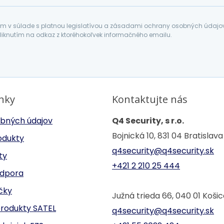
 v súlade s platnou legislatívou a zásadami ochrany osobných údajov. 
liknutím na odkaz z ktoréhokoľvek informačného emailu.
inky
Kontaktujte nás
bných údajov
Q4 Security, s r.o.
Bojnická 10, 831 04 Bratislava
odukty
q4security@q4security.sk
ty
+421 2 210 25 444
odpora
ačky
Južná trieda 66, 040 01 Koši
produkty SATEL
q4security@q4security.sk