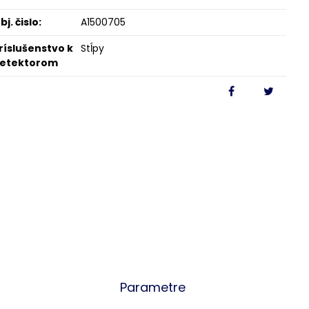
bj. čislo:
A1500705
ríslušenstvo k
Stĺpy
etektorom
Parametre