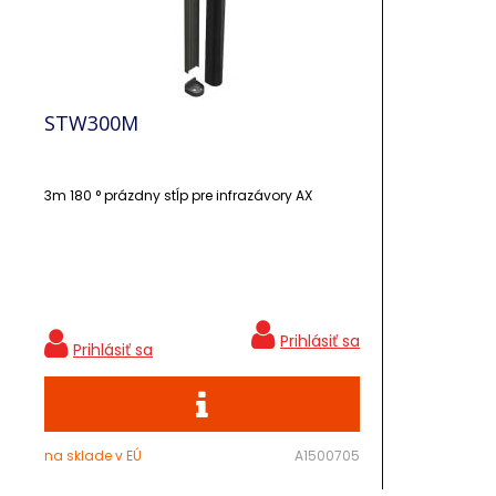
STW300M
3m 180 ° prázdny stĺp pre infrazávory AX
na sklade v EÚ
A1500705