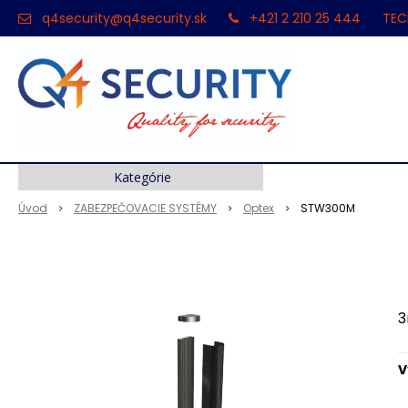
q4security@q4security.sk
+421 2 210 25 444
TEC
Kategórie
Úvod
ZABEZPEČOVACIE SYSTÉMY
Optex
STW300M
3
V