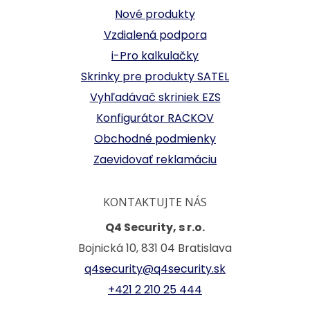
Nové produkty
Vzdialená podpora
i-Pro kalkulačky
Skrinky pre produkty SATEL
Vyhľadávač skriniek EZS
Konfigurátor RACKOV
Obchodné podmienky
Zaevidovať reklamáciu
KONTAKTUJTE NÁS
Q4 Security, s r.o.
Bojnická 10, 831 04 Bratislava
q4security@q4security.sk
+421 2 210 25 444