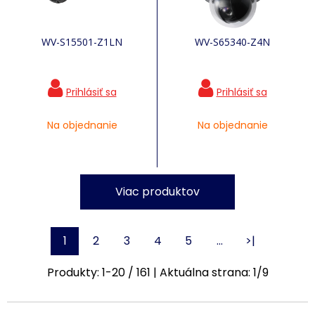
WV-S15501-Z1LN
WV-S65340-Z4N
Na objednanie
Na objednanie
Viac produktov
1
2
3
4
5
…
>|
Produkty:
1
-
20
/
161
| Aktuálna strana:
1
/
9