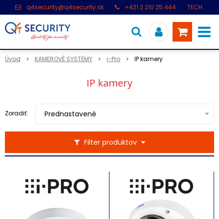
q4security@q4security.sk
+421 2 210 25 444
TECH.
PODPORA: +421 2 21 000 104
Úvod
KAMEROVÉ SYSTÉMY
i-Pro
IP kamery
IP kamery
Zoradiť:
Prednastavené
Filter produktov