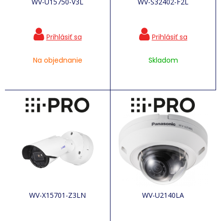
WV-U15750-V3L
WV-S32402-F2L
Na objednanie
Skladom
WV-X15701-Z3LN
WV-U2140LA