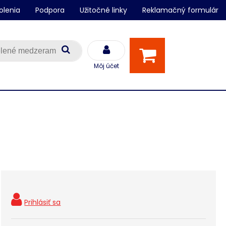
olenia
Podpora
Užitočné linky
Reklamačný formulár
Môj účet