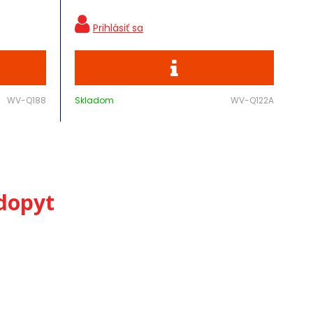
WV-Q188
Skladom
WV-Q122A
dopyt