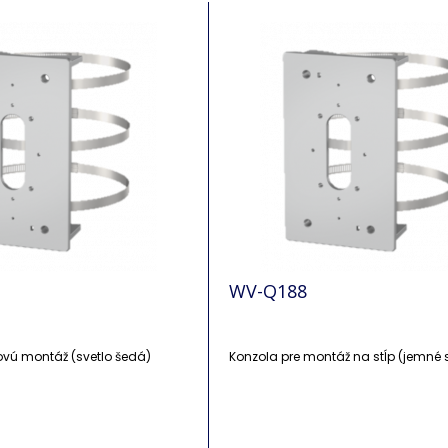
WV-Q188
ovú montáž (svetlo šedá)
Konzola pre montáž na stĺp (jemné s