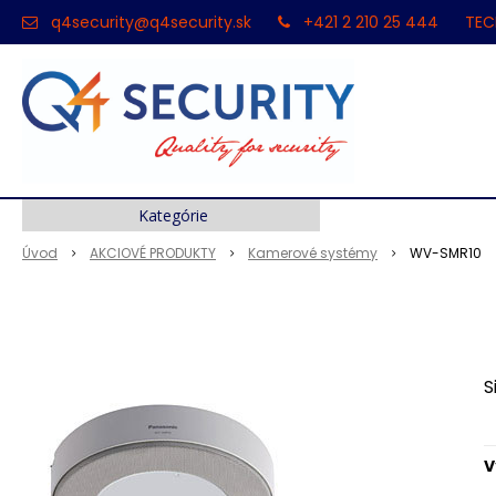
q4security@q4security.sk
+421 2 210 25 444
TEC
Kategórie
Úvod
AKCIOVÉ PRODUKTY
Kamerové systémy
WV-SMR10
S
V