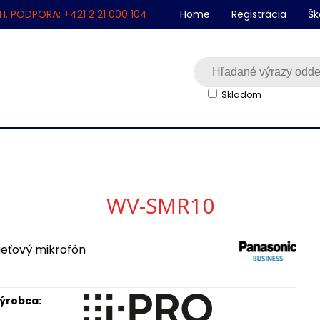
H. PODPORA: +421 2 21 000 104
Home
Registrácia
Šk
Skladom
WV-SMR10
ieťový mikrofón
ýrobca: