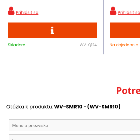
Skladom
WV-Q124
Na objednanie
Potr
Otázka k produktu:
WV-SMR10 - (WV-SMR10)