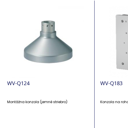
WV-Q124
WV-Q183
Montážna konzola (jemné striebro)
Konzola na roh