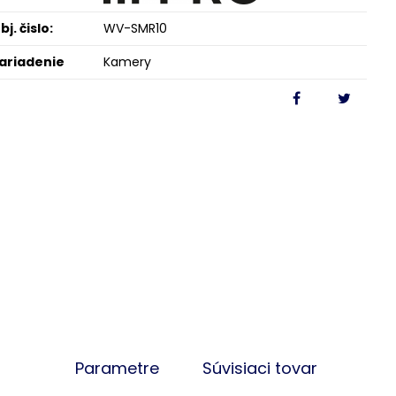
bj. čislo:
WV-SMR10
ariadenie
Kamery
Parametre
Súvisiaci tovar