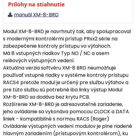
Prílohy na stiahnutie
manuál XM-8-BRD
Modul XM-8-BRD je navrhnutý tak, aby spolupracoval
s modernými kontrolérmi prístup PRxx2 série na
zabezpečenie kontroly prístupu vo výťahoch.
Má 8 vstupných riadkov Typ NO / NC a osem
reléových výstupných vedení.
Aktuálna verzia softvéru XM-8 BRD neumožňuje
používať vstupné riadky v systéme kontroly prístupu
RACS4 pretože modul je určený pre službu výťahov a
pre túto službu sú potrebné iba linky výstup Modul
XM-8-BRD sa dodáva bez krytu PCB.
Rozšírenie XM-8-BRD je adresovateľné zariadenie,
jeho ovládanie sa vykonáva pomocou CLOCK a DATA
liniek - kompatibilné s normou RACS (Roger)
Ovládanie výstupných vedení modulov je plne riadené
hlavným zariadením (prístupovým kontrolérom), ku