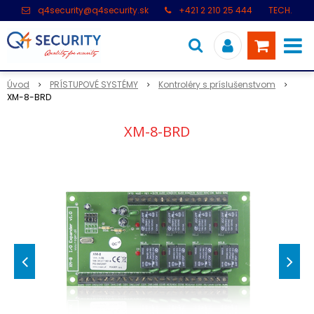
q4security@q4security.sk
+421 2 210 25 444
TECH.
PODPORA: +421 2 21 000 104
Úvod
PRÍSTUPOVÉ SYSTÉMY
Kontroléry s príslušenstvom
XM-8-BRD
XM-8-BRD