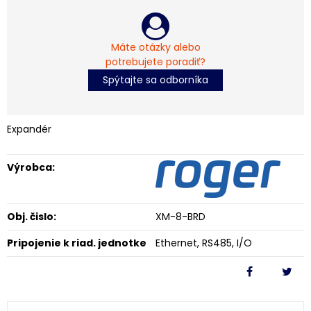
Máte otázky alebo
potrebujete poradiť?
Spýtajte sa odborníka
Expandér
Výrobca:
Obj. čislo:
XM-8-BRD
Pripojenie k riad. jednotke
Ethernet, RS485, I/O