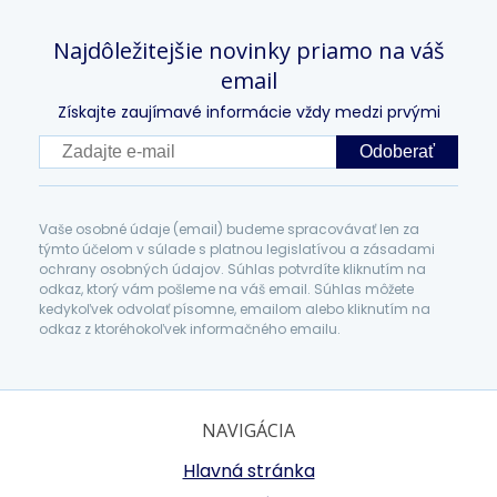
Najdôležitejšie novinky priamo na váš
email
Získajte zaujímavé informácie vždy medzi prvými
Odoberať
Vaše osobné údaje (email) budeme spracovávať len za
týmto účelom v súlade s platnou legislatívou a zásadami
ochrany osobných údajov. Súhlas potvrdíte kliknutím na
odkaz, ktorý vám pošleme na váš email. Súhlas môžete
kedykoľvek odvolať písomne, emailom alebo kliknutím na
odkaz z ktoréhokoľvek informačného emailu.
NAVIGÁCIA
Hlavná stránka