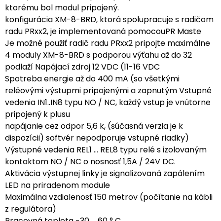
ktorému bol modul pripojený.
konfigurácia XM-8-BRD, ktorá spolupracuje s radičom
radu PRxx2, je implementovaná pomocouPR Maste
Je možné použiť radič radu PRxx2 pripojte maximálne
4 moduly XM-8-BRD s podporou výťahu až do 32
podlaží Napájací zdroj 12 VDC (11-16 VDC
Spotreba energie až do 400 mA (so všetkými
reléovými výstupmi pripojenými a zapnutým Vstupné
vedenia IN1..IN8 typu NO / NC, každý vstup je vnútorne
pripojený k plusu
napájanie cez odpor 5,6 k, (súčasná verzia je k
dispozícii) softvér nepodporuje vstupné riadky)
Výstupné vedenia REL1 ... REL8 typu relé s izolovaným
kontaktom NO / NC o nosnosť 1,5A / 24V DC.
Aktivácia výstupnej linky je signalizovaná zapálením
LED na priradenom module
Maximálna vzdialenosť 150 metrov (počítanie na kábli
z regulátora)
Pracovná teplota -30 ... 60 ° C