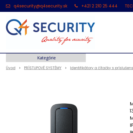
q4security@q4security.sk
+421 2 210 25 444
TEC
Kategórie
Úvod
PRÍSTUPOVÉ SYSTÉMY
Identifikátory a čítačky s prísluše
M
1
M
I
I