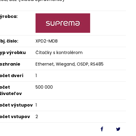
ýrobca:
bj. čislo:
XPD2-MDB
yp výrobku
Čítačky s kontrolérom
ozhranie
Ethernet, Wiegand, OSDP, RS485
očet dverí
1
očet
500 000
živateľov
očet výstupov
1
očet vstupov
2