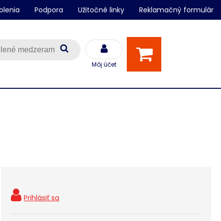
olenia
Podpora
Užitočné linky
Reklamačný formulár
Môj účet