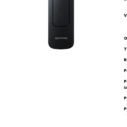
V
O
T
R
P
P
u
P
P