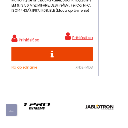
Mullion type RF čítačka kariet, Dual RFID(125kHz
EM & 13.56 Mhz MIFARE, DESFire/EV1, FeliCa, NFC,
ISO14443A), IP67, IK08, BLE (Moca oprávnenie)
Na objednanie
XPD2-MDB