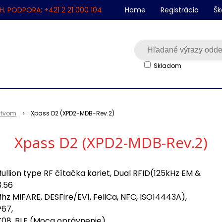
H. PODPORA: +421 2 21 000 104
Home
Registrácia
Šk
Skladom
nstvom
Xpass D2 (XPD2-MDB-Rev.2)
Xpass D2 (XPD2-MDB-Rev.2)
ullion type RF čítačka kariet, Dual RFID(125kHz EM &
3.56
hz MIFARE, DESFire/EV1, FeliCa, NFC, ISO14443A),
P67,
K08, BLE (Moca oprávnenie)