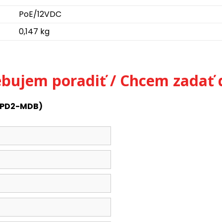
PoE/12VDC
0,147 kg
ebujem poradiť / Chcem zadať 
(XPD2-MDB)