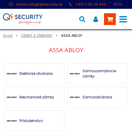
q4security@q4security.sk
+421 2 210 25 444
TECH.
PODPORA: +421 2 21 000 104
Úvod
ZÁMKY A ZÁBRANY
ASSA ABLOY
ASSA ABLOY
Samouzamýkacie
Elektrické otvárače
zámky
Mechanické zámky
Samozatvárače
Príslušenstvo