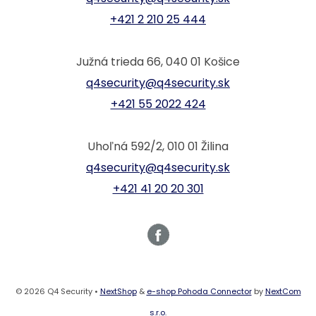
+421 2 210 25 444
Južná trieda 66, 040 01 Košice
q4security@q4security.sk
+421 55 2022 424
Uhoľná 592/2, 010 01 Žilina
q4security@q4security.sk
+421 41 20 20 301
© 2026 Q4 Security •
NextShop
&
e-shop Pohoda Connector
by
NextCom
s.r.o.