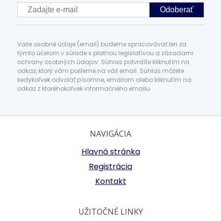
Odoberať
Vaše osobné údaje (email) budeme spracovávať len za
týmto účelom v súlade s platnou legislatívou a zásadami
ochrany osobných údajov. Súhlas potvrdíte kliknutím na
odkaz, ktorý vám pošleme na váš email. Súhlas môžete
kedykoľvek odvolať písomne, emailom alebo kliknutím na
odkaz z ktoréhokoľvek informačného emailu.
NAVIGÁCIA
Hlavná stránka
Registrácia
Kontakt
UŽITOČNÉ LINKY