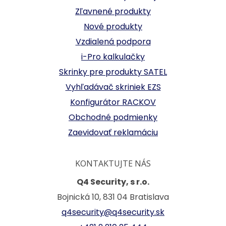
Zľavnené produkty
Nové produkty
Vzdialená podpora
i-Pro kalkulačky
Skrinky pre produkty SATEL
Vyhľadávač skriniek EZS
Konfigurátor RACKOV
Obchodné podmienky
Zaevidovať reklamáciu
KONTAKTUJTE NÁS
Q4 Security, s r.o.
Bojnická 10, 831 04 Bratislava
q4security@q4security.sk