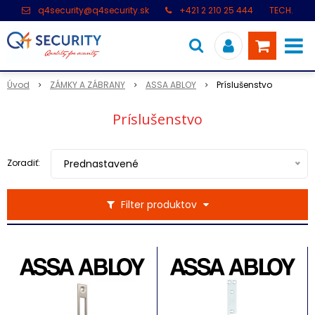
q4security@q4security.sk
+421 2 210 25 444
TECH.
PODPORA: +421 2 21 000 104
Úvod
ZÁMKY A ZÁBRANY
ASSA ABLOY
Príslušenstvo
Príslušenstvo
Zoradiť:
Prednastavené
Filter produktov