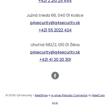
+421 2 210 25 444
Južná trieda 66, 040 01 Košice
q4security@q4security.sk
+421 55 2022 424
Uhoľná 592/2, 010 01 Žilina
q4security@q4security.sk
+421 41 20 20 301
© 2026 Q4 Security •
NextShop
&
e-shop Pohoda Connector
by
NextCom
s.r.o.