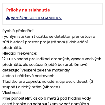
Prílohy na stiahnutie
certifikát SUPER SCANNER V
Rychlé přeladění:
rychlým stiskem tlačítka se detektor přenastaví a
zúží hledací prostor pro ještě snažší dohledání
předmětů.
Hledací frekvence:
12 KHz vhodná pro indikaci drobných, vysoce vodivých
předmětů, ale současně ještě bezproblémově
detekující veškeré železné materiály
Jedno tlačítkové nastavení:
Tlačítko pro zapnutí, naladění, úpravu citlivosti (3
stupně) a tichý režim (vibrace).
Vlastnosti:
Plně ponořitelný až do 6 metrů pod hladinu vody
ostrá hranka na odhrnutí zeminy což pomůže s