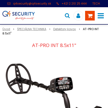
q4security@q4security.sk
+421 2 210 25 444
TECH.
PODPORA: +421 2 21 000 104
Úvod
ŠPECIÁLNA TECHNIKA
Detektory kovov
AT-PRO INT
8.5x11"
AT-PRO INT 8.5x11"