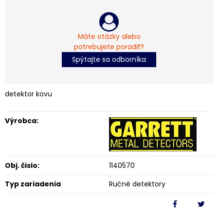
Máte otázky alebo
potrebujete poradiť?
Spýtajte sa odborníka
detektor kovu
Výrobca:
Obj. čislo:
1140570
Typ zariadenia
Ručné detektory