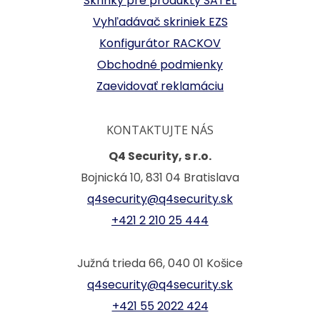
Skrinky pre produkty SATEL
Vyhľadávač skriniek EZS
Konfigurátor RACKOV
Obchodné podmienky
Zaevidovať reklamáciu
KONTAKTUJTE NÁS
Q4 Security, s r.o.
Bojnická 10, 831 04 Bratislava
q4security@q4security.sk
+421 2 210 25 444
Južná trieda 66, 040 01 Košice
q4security@q4security.sk
+421 55 2022 424