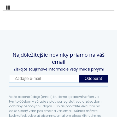
Pozastaviť
Najdôležitejšie novinky priamo na váš
email
Získajte zaujímavé informácie vždy medzi prvými
Odoberať
Vaše osobné údaje (email) budeme spracovávať len za
týmto účelom v súlade s platnou legislatívou a zásadami
ochrany osobných údajov. Súhlas potvrdíte kliknutím na
odkaz, ktorý vám pošleme na váš email. Súhlas môžete
kedykoľvek odvolať písomne, emailom alebo kliknutím na