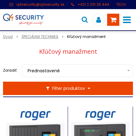
q4security@q4security.sk
+421 2 210 25 444
TECH.
PODPORA: +421 2 21 000 104
Úvod
ŠPECIÁLNA TECHNIKA
Kľúčový manažment
Kľúčový manažment
Zoradiť:
Prednastavené
Filter produktov