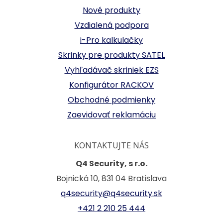
Nové produkty
Vzdialená podpora
i-Pro kalkulačky
Skrinky pre produkty SATEL
Vyhľadávač skriniek EZS
Konfigurátor RACKOV
Obchodné podmienky
Zaevidovať reklamáciu
KONTAKTUJTE NÁS
Q4 Security, s r.o.
Bojnická 10, 831 04 Bratislava
q4security@q4security.sk
+421 2 210 25 444