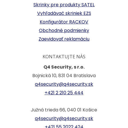
Skrinky pre produkty SATEL
Vyhľadávač skriniek EZS
Konfigurátor RACKOV
Obchodné podmienky
Zaevidovať reklamáciu
KONTAKTUJTE NÁS
Q4 Security, s r.o.
Bojnická 10, 831 04 Bratislava
q4security@q4security.sk
+421 2 210 25 444
Južná trieda 66, 040 01 Košice
q4security@q4security.sk
+421 55 2022 424