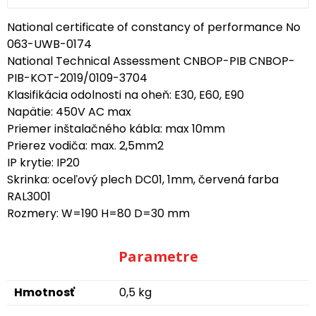
National certificate of constancy of performance No
063-UWB-0174
National Technical Assessment CNBOP-PIB CNBOP-
PIB-KOT-2019/0109-3704
Klasifikácia odolnosti na oheň: E30, E60, E90
Napätie: 450V AC max
Priemer inštalačného kábla: max 10mm
Prierez vodiča: max. 2,5mm2
IP krytie: IP20
Skrinka: oceľový plech DC01, 1mm, červená farba
RAL3001
Rozmery: W=190 H=80 D=30 mm
Parametre
Hmotnosť
0,5 kg