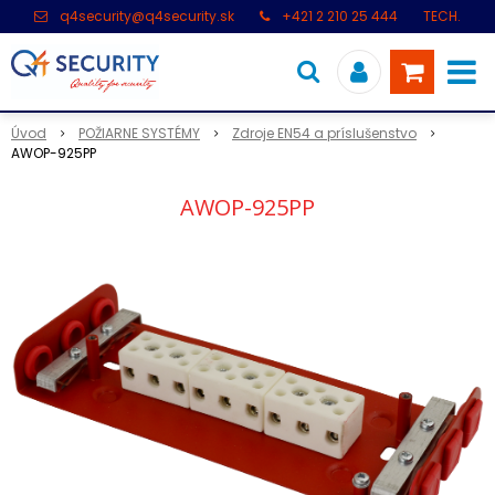
q4security@q4security.sk
+421 2 210 25 444
TECH.
PODPORA: +421 2 21 000 104
Úvod
POŽIARNE SYSTÉMY
Zdroje EN54 a príslušenstvo
AWOP-925PP
AWOP-925PP