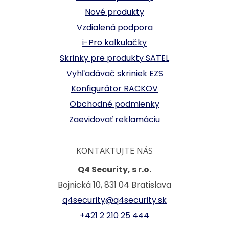
Nové produkty
Vzdialená podpora
i-Pro kalkulačky
Skrinky pre produkty SATEL
Vyhľadávač skriniek EZS
Konfigurátor RACKOV
Obchodné podmienky
Zaevidovať reklamáciu
KONTAKTUJTE NÁS
Q4 Security, s r.o.
Bojnická 10, 831 04 Bratislava
q4security@q4security.sk
+421 2 210 25 444