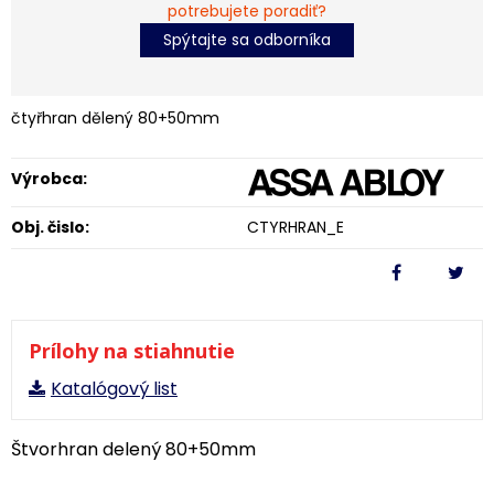
potrebujete poradiť?
Spýtajte sa odborníka
čtyřhran dělený 80+50mm
Výrobca:
Obj. čislo:
CTYRHRAN_E
Prílohy na stiahnutie
Katalógový list
Štvorhran delený 80+50mm