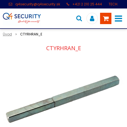
q4security@q4security.sk
+421 2 210 25 444
TECH.
PODPORA: +421 2 21 000 104
Úvod
CTYRHRAN_E
CTYRHRAN_E