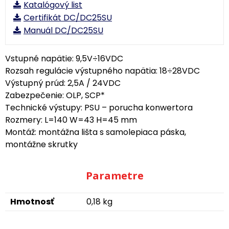
Katalógový list
Certifikát DC/DC25SU
Manuál DC/DC25SU
Vstupné napätie: 9,5V÷16VDC
Rozsah regulácie výstupného napätia: 18÷28VDC
Výstupný prúd: 2,5A / 24VDC
Zabezpečenie: OLP, SCP*
Technické výstupy: PSU – porucha konwertora
Rozmery: L=140 W=43 H=45 mm
Montáž: montážna lišta s samolepiaca páska,
montážne skrutky
Parametre
Hmotnosť
0,18 kg