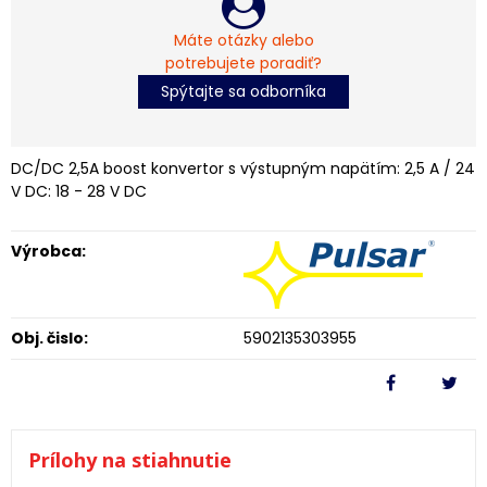
Máte otázky alebo
potrebujete poradiť?
Spýtajte sa odborníka
DC/DC 2,5A boost konvertor s výstupným napätím: 2,5 A / 24
V DC: 18 - 28 V DC
Výrobca:
Obj. čislo:
5902135303955
Prílohy na stiahnutie