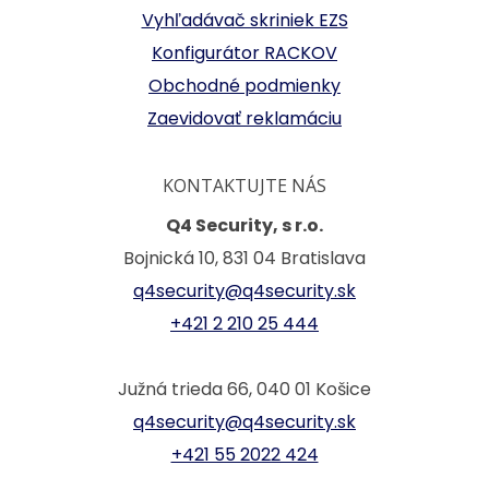
Vyhľadávač skriniek EZS
Konfigurátor RACKOV
Obchodné podmienky
Zaevidovať reklamáciu
KONTAKTUJTE NÁS
Q4 Security, s r.o.
Bojnická 10, 831 04 Bratislava
q4security@q4security.sk
+421 2 210 25 444
Južná trieda 66, 040 01 Košice
q4security@q4security.sk
+421 55 2022 424