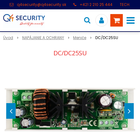
q4security@q4security.sk
+421 2 210 25 444
TECH.
PODPORA: +421 2 21 000 104
Úvod
NAPÁJANIE A OCHRANY
Meniče
DC/DC25SU
DC/DC25SU