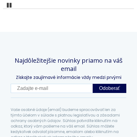
Pozastaviť
Najdôležitejšie novinky priamo na váš
email
Získajte zaujímavé informácie vždy medzi prvými
Odoberať
Vaše osobné údaje (email) budeme spracovávať len za
týmto účelom v súlade s platnou legislatívou a zásadami
ochrany osobných údajov. Súhlas potvrdíte kliknutím na
odkaz, ktorý vám pošleme na váš email. Súhlas môžete
kedykoľvek odvolať písomne, emailom alebo kliknutím na