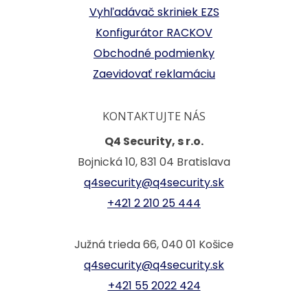
Vyhľadávač skriniek EZS
Konfigurátor RACKOV
Obchodné podmienky
Zaevidovať reklamáciu
KONTAKTUJTE NÁS
Q4 Security, s r.o.
Bojnická 10, 831 04 Bratislava
q4security@q4security.sk
+421 2 210 25 444
Južná trieda 66, 040 01 Košice
q4security@q4security.sk
+421 55 2022 424