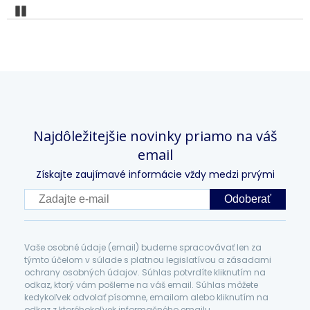
Pozastaviť
Najdôležitejšie novinky priamo na váš
email
Získajte zaujímavé informácie vždy medzi prvými
Odoberať
Vaše osobné údaje (email) budeme spracovávať len za
týmto účelom v súlade s platnou legislatívou a zásadami
ochrany osobných údajov. Súhlas potvrdíte kliknutím na
odkaz, ktorý vám pošleme na váš email. Súhlas môžete
kedykoľvek odvolať písomne, emailom alebo kliknutím na
odkaz z ktoréhokoľvek informačného emailu.