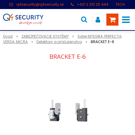
q4security@q4security.sk
+421 2 210 25 444
TECH.
PODPORA: +421 2 21 000 104
Úvod
ZABEZPEČOVACIE SYSTÉMY
Satel INTEGRA, PERFECTA,
VERSA, MICRA
Detektory a príslušenstvo
BRACKET E-6
BRACKET E-6