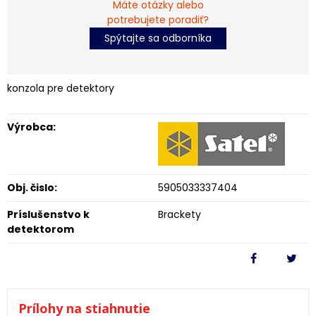
Máte otázky alebo
potrebujete poradiť?
Spýtajte sa odborníka
konzola pre detektory
Výrobca:
Obj. čislo:
5905033337404
Príslušenstvo k
Brackety
detektorom
Prílohy na stiahnutie