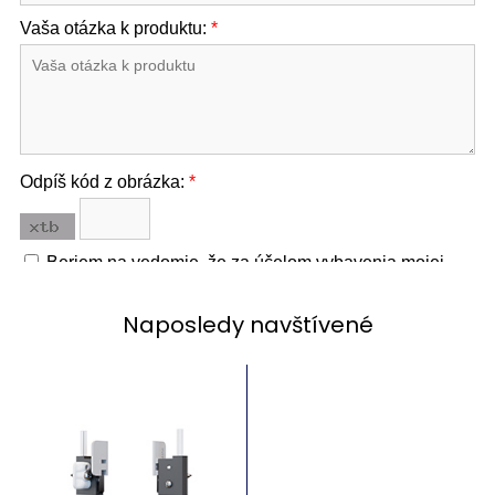
Naposledy navštívené