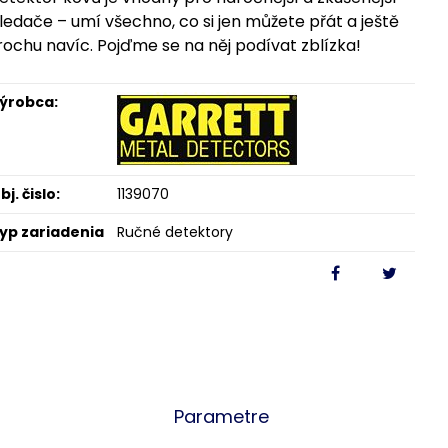
ledače – umí všechno, co si jen můžete přát a ještě
rochu navíc. Pojďme se na něj podívat zblízka!
ýrobca:
bj. čislo:
1139070
yp zariadenia
Ručné detektory
Parametre