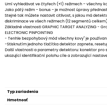
Umí vyhledávat ve čtyřech (+1) režimech – všechny kovy
Jako pátý režim – bonus – je možnost úpravy přednast
Stejně tak můžete nastavit citlivost, s jakou má detek
diskriminace ve všech režimech (12 segmentů celkem
Základné vlastnosti GRAPHIC TARGET ANALYZING - Grafic
ELECTRONIC PINPOINTING
- Tenhle bezpohybový mód všechny kovy" je použív
-Stisknutím jednoho tlačítka detektor zapnete, resetuj
Další vlastnosti a parametry detektoru: konektor pro 
ukazující identifikační polohu cíle a zobrazující nastav
Typ zariadenia
Hmotnosť