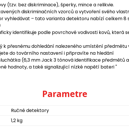
 (tzv. bez diskriminace), šperky, mince a relikvie.
avených diskriminačních vzorců a vytvoření svého vlastn
tor vyhledávat – tato varianta detektoru nabízí celkem 8 
)
ky identifikuje podle povrchové vodivosti kovů, která s
aný k přesnému dohledání nalezeného umístění předmě
ete do továrního nastavení i připravíte na hledání
sluchátka (6,3 mm Jack 3 tónová identifikace předmětů a 
ené hodnoty, a také signalizující nízké napětí bateri "
Parametre
Ručné detektory
1,2 kg