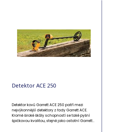
Detektor ACE 250
Detektor kovů Garrett ACE 250 patří mezi
nejvýkonnější detektory z řady Garrett ACE.
Kromě široké škály schopností se také pyšní
špičkovou kvalitou, stejně jako ostatní Garrett
výrobky. Tento detektor kovů je vhodný pro
náročnější a zkušenější hledače – umí