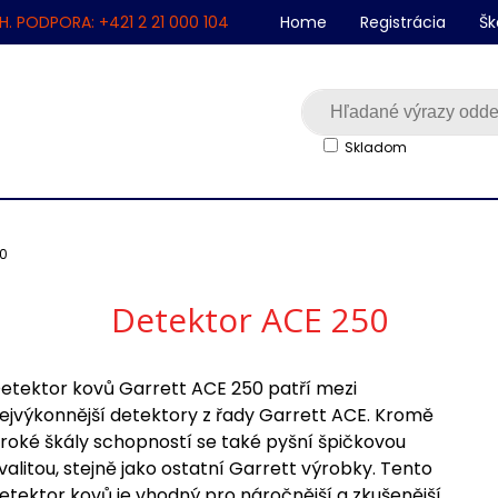
H. PODPORA: +421 2 21 000 104
Home
Registrácia
Šk
Skladom
50
Detektor ACE 250
etektor kovů Garrett ACE 250 patří mezi
ejvýkonnější detektory z řady Garrett ACE. Kromě
iroké škály schopností se také pyšní špičkovou
valitou, stejně jako ostatní Garrett výrobky. Tento
etektor kovů je vhodný pro náročnější a zkušenější