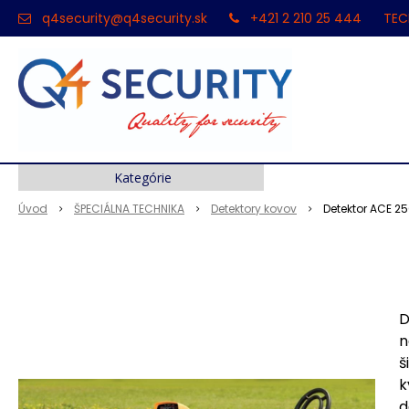
q4security@q4security.sk
+421 2 210 25 444
TEC
Kategórie
Úvod
ŠPECIÁLNA TECHNIKA
Detektory kovov
Detektor ACE 2
D
n
š
k
d