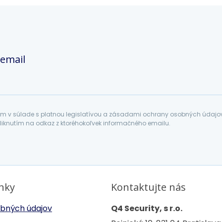
 email
 v súlade s platnou legislatívou a zásadami ochrany osobných údajov. 
liknutím na odkaz z ktoréhokoľvek informačného emailu.
inky
Kontaktujte nás
bných údajov
Q4 Security, s r.o.