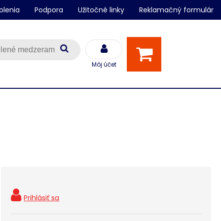
olenia
Podpora
Užitočné linky
Reklamačný formulár
Môj účet