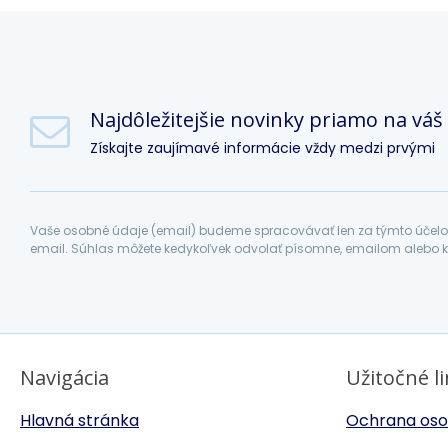
Najdôležitejšie novinky priamo na váš
Získajte zaujímavé informácie vždy medzi prvými
Vaše osobné údaje (email) budeme spracovávať len za týmto účelom
email. Súhlas môžete kedykoľvek odvolať písomne, emailom alebo k
Navigácia
Užitočné l
Hlavná stránka
Ochrana oso