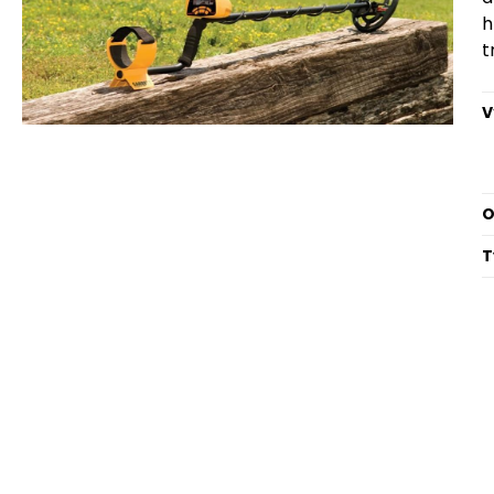
h
t
V
O
T