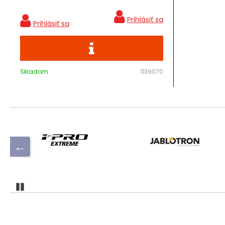
všechno, co si jen můžete přát a ještě trochu
navíc. Pojďme se na něj podívat zblízka!
Skladom
1139070
Pozastaviť