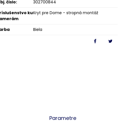
bj. čislo:
302700844
ríslušenstvo ku
Kryt pre Dome - stropná montáž
kamerám
arba
Biela
Parametre