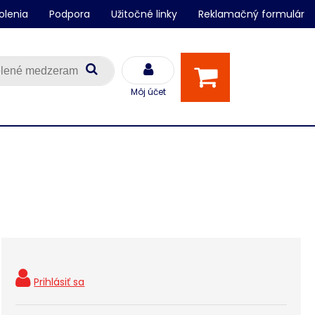
olenia
Podpora
Užitočné linky
Reklamačný formulár
Môj účet