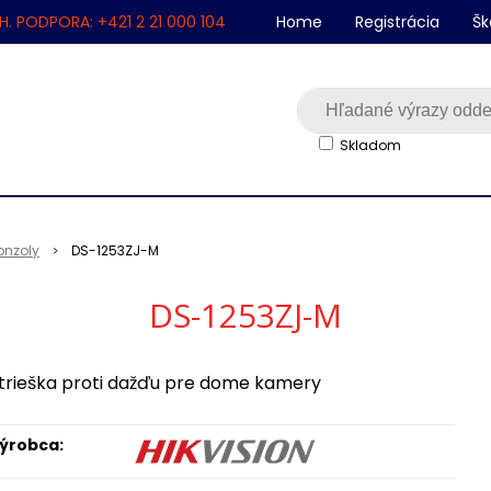
H. PODPORA: +421 2 21 000 104
Home
Registrácia
Šk
Skladom
onzoly
DS-1253ZJ-M
DS-1253ZJ-M
trieška proti dažďu pre dome kamery
ýrobca: