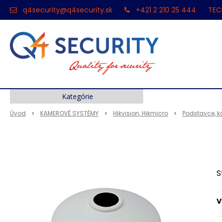
q4security@q4security.sk
+421 2 210 25 444
TEC
Kategórie
Úvod
KAMEROVÉ SYSTÉMY
Hikvision, Hikmicro
Podstavce, k
S
V