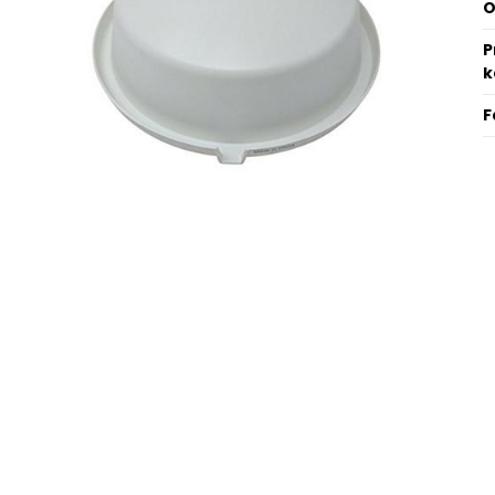
O
P
F