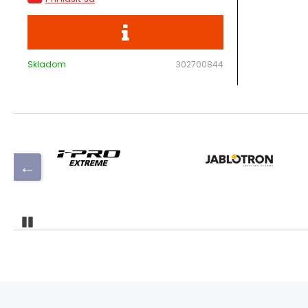
Skladom
302700844
Pozastaviť