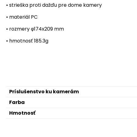
• strieška proti dažďu pre dome kamery
• materiál PC
• rozmery φ174x209 mm
• hmotnosť 185.3g
Príslušenstvo ku kamerám
Farba
Hmotnosť