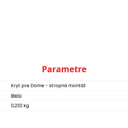
Parametre
Kryt pre Dome - stropná montáž
Biela
0,232 kg