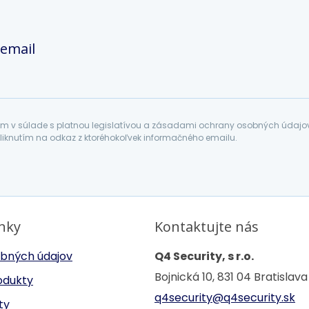
 email
 v súlade s platnou legislatívou a zásadami ochrany osobných údajov. 
liknutím na odkaz z ktoréhokoľvek informačného emailu.
inky
Kontaktujte nás
bných údajov
Q4 Security, s r.o.
Bojnická 10, 831 04 Bratislava
odukty
q4security@q4security.sk
ty