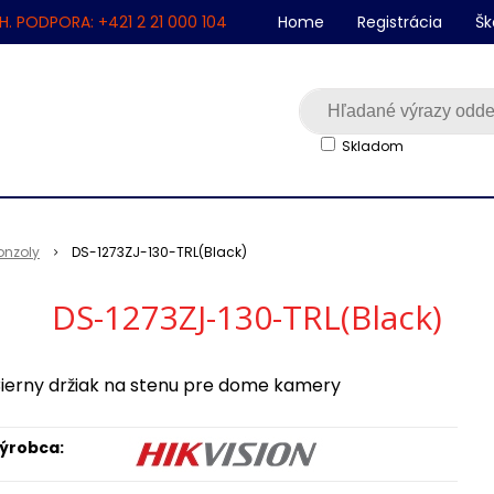
H. PODPORA: +421 2 21 000 104
Home
Registrácia
Šk
Skladom
onzoly
DS-1273ZJ-130-TRL(Black)
DS-1273ZJ-130-TRL(Black)
ierny držiak na stenu pre dome kamery
ýrobca: