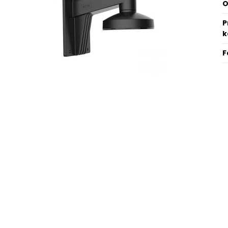
O
P
F