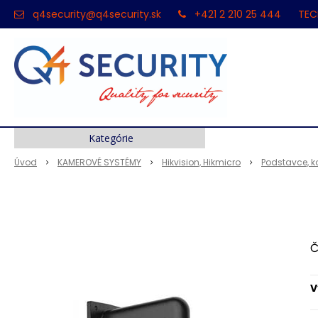
q4security@q4security.sk
+421 2 210 25 444
TEC
Kategórie
Úvod
KAMEROVÉ SYSTÉMY
Hikvision, Hikmicro
Podstavce, k
Č
V