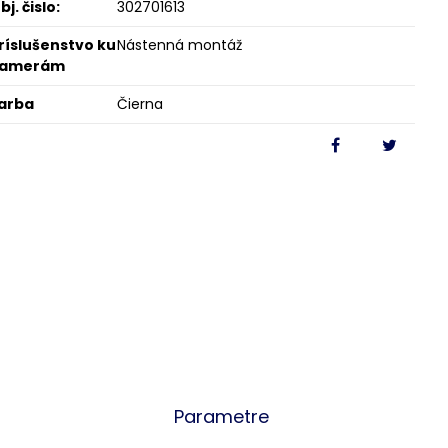
bj. čislo:
302701613
ríslušenstvo ku
Nástenná montáž
kamerám
arba
Čierna
Parametre