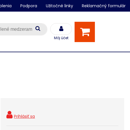
olenia
Podpora
Užitočné linky
Reklamačný formulár
Môj účet