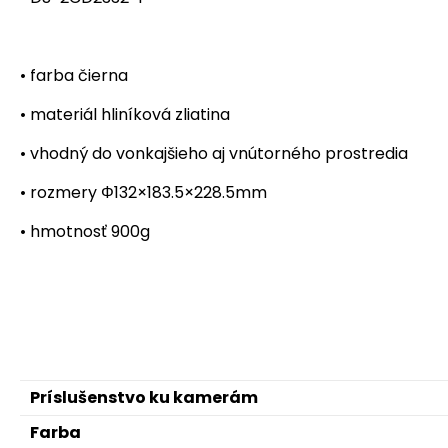
• farba čierna
• materiál hliníková zliatina
• vhodný do vonkajšieho aj vnútorného prostredia
• rozmery Φ132×183.5×228.5mm
• hmotnosť 900g
Príslušenstvo ku kamerám
Farba