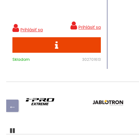
Skladom
302701613
Pozastaviť