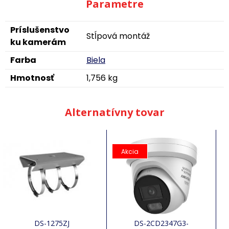
Parametre
Príslušenstvo
Stĺpová montáž
ku kamerám
Farba
Biela
Hmotnosť
1,756 kg
Alternatívny tovar
Akcia
DS-1275ZJ
DS-2CD2347G3-