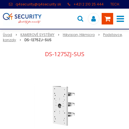
q4security@q4security.sk
+421 2 210 25 444
TECH.
PODPORA: +421 2 21 000 104
Úvod
KAMEROVÉ SYSTÉMY
Hikvision, Hikmicro
Podstavce,
konzoly
DS-1275ZJ-SUS
DS-1275ZJ-SUS