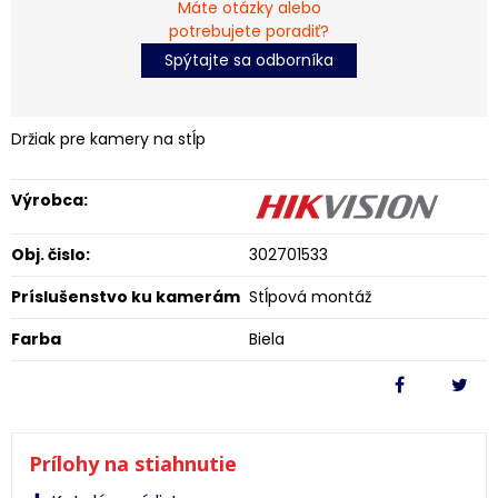
Máte otázky alebo
potrebujete poradiť?
Spýtajte sa odborníka
Držiak pre kamery na stĺp
Výrobca:
Obj. čislo:
302701533
Príslušenstvo ku kamerám
Stĺpová montáž
Farba
Biela
Prílohy na stiahnutie