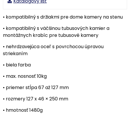
Katalógový list
• kompatibilný s držiakmi pre dome kamery na stenu
• kompatibilný s väčšinou tubusových kamier a
montážnych krabíc pre tubusové kamery
• nehrdzavejúca oceľ s povrchocou úpravou
striekaním
• biela farba
• max. nosnosť 10kg
• priemer stĺpa 67 až 127 mm
• rozmery 127 x 46 × 250 mm
• hmotnosť 1480g