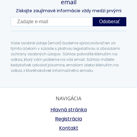
email
Získajte zaujímavé informácie vždy medzi prvými
Odoberať
Vaše osobné údaje (email) budeme spracovávať len za
týmto účelom v súlade s platnou legislatívou a zásadami
ochrany osobných údajov. Súhlas potvrdíte kliknutím na
odkaz, ktorý vám pošleme na váš email. Súhlas môžete
kedykoľvek odvolať písomne, emailom alebo kliknutím na
odkaz z ktoréhokoľvek informačného emailu.
NAVIGÁCIA
Hlavná stránka
Registrácia
Kontakt