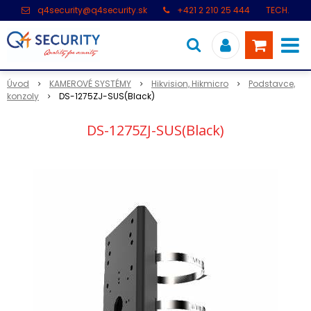
q4security@q4security.sk
+421 2 210 25 444
TECH.
PODPORA: +421 2 21 000 104
Úvod
KAMEROVÉ SYSTÉMY
Hikvision, Hikmicro
Podstavce,
konzoly
DS-1275ZJ-SUS(Black)
DS-1275ZJ-SUS(Black)