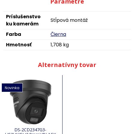
Parametre
Príslušenstvo
Stĺpová montáž
ku kamerám
Farba
Čierna
Hmotnosť
1,708 kg
Alternatívny tovar
Novinka
DS-2CD2347G3-