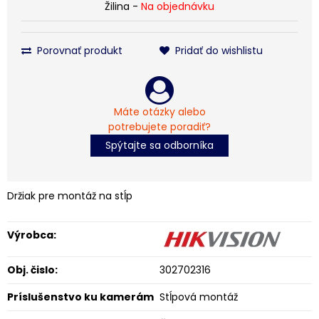
Žilina -
Na objednávku
Porovnať produkt
Pridať do wishlistu
Máte otázky alebo
potrebujete poradiť?
Spýtajte sa odborníka
Držiak pre montáž na stĺp
Výrobca:
Obj. čislo:
302702316
Príslušenstvo ku kamerám
Stĺpová montáž