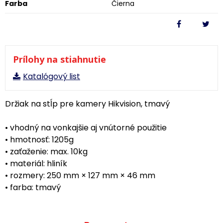
Farba
Čierna
Prílohy na stiahnutie
Katalógový list
Držiak na stĺp pre kamery Hikvision, tmavý
• vhodný na vonkajšie aj vnútorné použitie
• hmotnosť: 1205g
• zaťaženie: max. 10kg
• materiál: hliník
• rozmery: 250 mm × 127 mm × 46 mm
• farba: tmavý