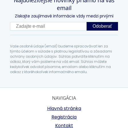
Najdôležitejšie novinky priamo na váš
email
Získajte zaujímavé informácie vždy medzi prvými
Odoberať
Vaše osobné údaje (email) budeme spracovávať len za
týmto účelom v súlade s platnou legislatívou a zásadami
ochrany osobných údajov. Súhlas potvrdíte kliknutím na
odkaz, ktorý vám pošleme na váš email. Súhlas môžete
kedykoľvek odvolať písomne, emailom alebo kliknutím na
odkaz z ktoréhokoľvek informačného emailu.
NAVIGÁCIA
Hlavná stránka
Registrácia
Kontakt