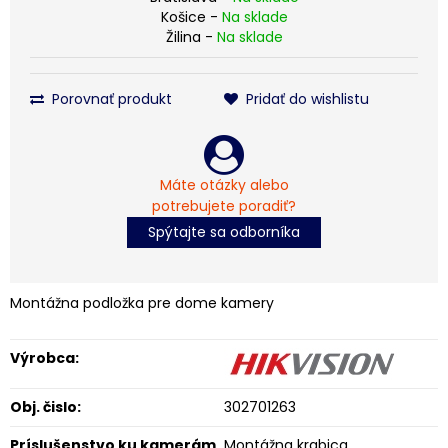
Košice -
Na sklade
Žilina -
Na sklade
Porovnať produkt
Pridať do wishlistu
Máte otázky alebo
potrebujete poradiť?
Spýtajte sa odborníka
Montážna podložka pre dome kamery
Výrobca:
Obj. čislo:
302701263
Príslušenstvo ku kamerám
Montážna krabica