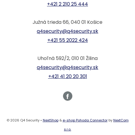
+421 2 210 25 444
Južná trieda 66, 040 01 Košice
q4security@q4security.sk
+421 55 2022 424
Uhoľná 592/2, 010 01 Žilina
q4security@q4security.sk
+421 41 20 20 301
© 2026 Q4 Security •
NextShop
&
e-shop Pohoda Connector
by
NextCom
s.r.o.