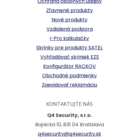
Ochrana osobných údajov
Zľavnené produkty
Nové produkty
Vzdialená podpora
i-Pro kalkulačky
Skrinky pre produkty SATEL
Vyhľadávač skriniek EZS
Konfigurátor RACKOV
Obchodné podmienky
Zaevidovať reklamáciu
KONTAKTUJTE NÁS
Q4 Security, s r.o.
Bojnická 10, 831 04 Bratislava
q4security@q4security.sk