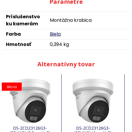
Parametre
Príslušenstvo
Montážna krabica
ku kamerám
Farba
Biela
Hmotnosť
0,394 kg
Alternatívny tovar
Akcia
DS-2CD23126G3-
DS-2CD23126G3-