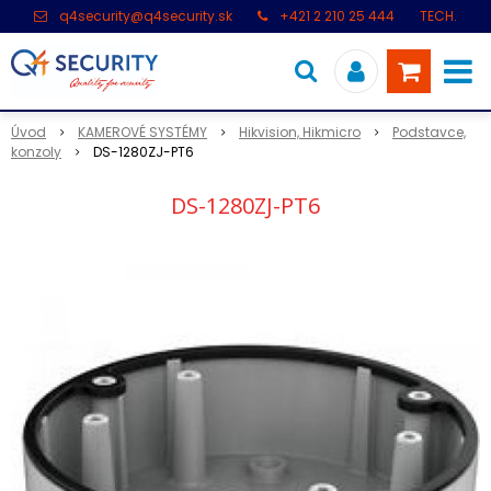
q4security@q4security.sk
+421 2 210 25 444
TECH.
PODPORA: +421 2 21 000 104
Úvod
KAMEROVÉ SYSTÉMY
Hikvision, Hikmicro
Podstavce,
konzoly
DS-1280ZJ-PT6
DS-1280ZJ-PT6