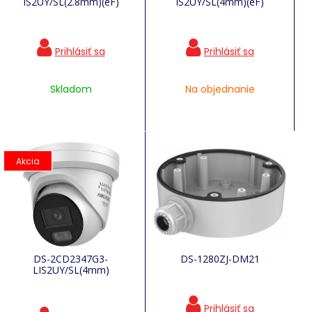
IS2UY/SL(2.8mm)(eF)
IS2UY/SL(4mm)(eF)
Skladom
Na objednanie
Akcia
DS-2CD2347G3-
DS-1280ZJ-DM21
LIS2UY/SL(4mm)