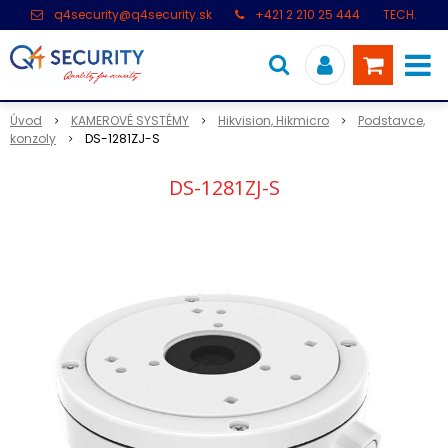
q4security@q4security.sk
+421 2 210 25 444
TECH.
PODPORA: +421 2 21 000 104
Úvod
KAMEROVÉ SYSTÉMY
Hikvision, Hikmicro
Podstavce,
konzoly
DS-1281ZJ-S
DS-1281ZJ-S