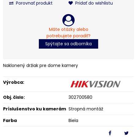
Porovnať produkt
Pridať do wishlistu
Máte otázky alebo
potrebujete poradiť?
Spýtajte sa odborníka
Naklonený držiak pre dome kamery
Výrobca:
Obj. čislo:
302700580
Príslušenstvo ku kamerám
Stropná montáž
Farba
Biela