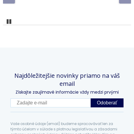
Pozastaviť
Najdôležitejšie novinky priamo na váš
email
Získajte zaujímavé informácie vždy medzi prvými
Odoberať
Vaše osobné údaje (email) budeme spracovávať len za
týmto účelom v súlade s platnou legislatívou a zásadami