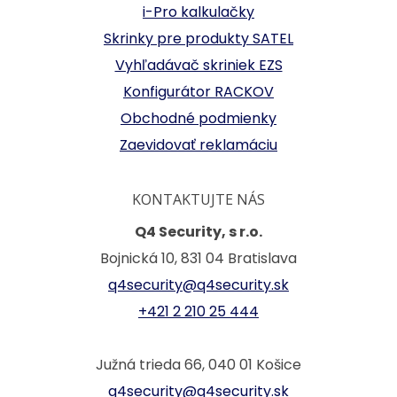
i-Pro kalkulačky
Skrinky pre produkty SATEL
Vyhľadávač skriniek EZS
Konfigurátor RACKOV
Obchodné podmienky
Zaevidovať reklamáciu
KONTAKTUJTE NÁS
Q4 Security, s r.o.
Bojnická 10, 831 04 Bratislava
q4security@q4security.sk
+421 2 210 25 444
Južná trieda 66, 040 01 Košice
q4security@q4security.sk