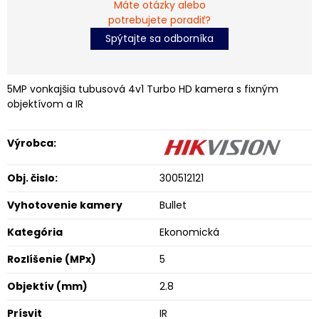
Máte otázky alebo
potrebujete poradiť?
Spýtajte sa odborníka
5MP vonkajšia tubusová 4v1 Turbo HD kamera s fixným
objektívom a IR
Výrobca:
Obj. čislo:
300512121
Vyhotovenie kamery
Bullet
Kategória
Ekonomická
Rozlíšenie (MPx)
5
Objektív (mm)
2.8
Prísvit
IR