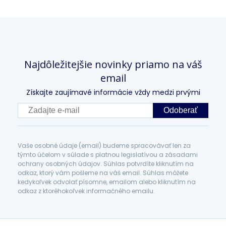
Najdôležitejšie novinky priamo na váš
email
Získajte zaujímavé informácie vždy medzi prvými
Odoberať
Vaše osobné údaje (email) budeme spracovávať len za
týmto účelom v súlade s platnou legislatívou a zásadami
ochrany osobných údajov. Súhlas potvrdíte kliknutím na
odkaz, ktorý vám pošleme na váš email. Súhlas môžete
kedykoľvek odvolať písomne, emailom alebo kliknutím na
odkaz z ktoréhokoľvek informačného emailu.