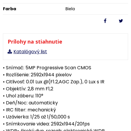
Farba
Biela
Prílohy na stiahnutie
Katalógový list
• Snímač: 5MP Progressive Scan CMOS
• Rozlíšenie: 2592x1944 pixelov
• Citlivosť: 0.01 Lux @(F1.2,AGC Zap.), 0 Lux s IR
• Objektív: 2,8 mm F1,2
• Uhol záberu: 110°
• Deň/Noc: automaticky
• IRC filter: mechanický
• Uzávierka: 1/25 až 1/50,000 s
• Snímkovanie videa: 2592x1944/20fps
• WDR- široký dyn. rozsah: elektronické WDR