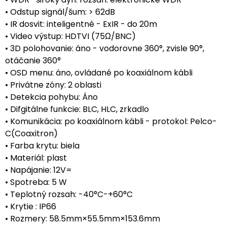
• Odstup signál/šum: > 62dB
• IR dosvit: inteligentné - ExIR - do 20m
• Video výstup: HDTVI (75Ω/BNC)
• 3D polohovanie: áno - vodorovne 360°, zvisle 90°,
otáčanie 360°
• OSD menu: áno, ovládané po koaxiálnom kábli
• Privátne zóny: 2 oblasti
• Detekcia pohybu: Áno
• Difgitálne funkcie: BLC, HLC, zrkadlo
• Komunikácia: po koaxiálnom kábli - protokol: Pelco-
C(Coaxitron)
• Farba krytu: biela
• Materiál: plast
• Napájanie: 12V=
• Spotreba: 5 W
• Teplotný rozsah: -40°C-+60°C
• Krytie : IP66
• Rozmery: 58.5mm×55.5mm×153.6mm