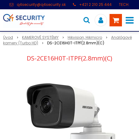
q4security@q4security.sk
+421 2 210 25 444
TECH.
PODPORA: +421 2 21 000 104
Úvod
KAMEROVÉ SYSTÉMY
Hikvision, Hikmicro
Analógové
kamery (Turbo HD)
DS-2CE16H0T-ITPF(2.8mm)(C)
DS-2CE16H0T-ITPF(2.8mm)(C)