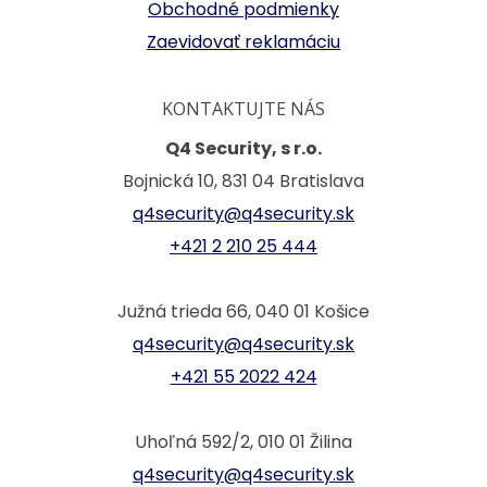
Obchodné podmienky
Zaevidovať reklamáciu
KONTAKTUJTE NÁS
Q4 Security, s r.o.
Bojnická 10, 831 04 Bratislava
q4security@q4security.sk
+421 2 210 25 444
Južná trieda 66, 040 01 Košice
q4security@q4security.sk
+421 55 2022 424
Uhoľná 592/2, 010 01 Žilina
q4security@q4security.sk