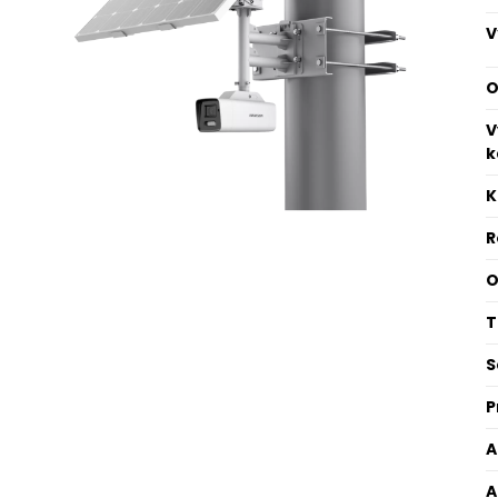
V
O
V
k
K
R
O
T
S
P
A
A