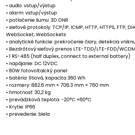
• audio: vstup/výstup
• alarm: vstup/výstup
• potlačenie šumu: 3D DNR
• sieťové protokoly: TCP/IP, ICMP, HTTP, HTTPS, FTP, DH
WebSocket, WebSockets
• analytické funkcie: prekročenie čiary, detekcia vnikn
• Bezdrôtový sieťový prenos LTE-TDD/LTE-FDD/WCDM
• 1 RS-485 (half duplex, connect to external battery)
• napájanie: DC 12VDC
• 80W fotovoltaický panel
• batéria: lítiová, kapacita 360 Wh
• rozmery: 882.6 mm × 706.3 mm × 760 mm
• hmotnosť: 30,2 kg
• prevádzková teplota: -20°C +60°C
• Krytie: IP66
• prevedenie: biela