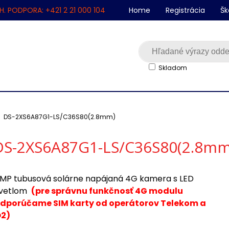
H. PODPORA: +421 2 21 000 104
Home
Registrácia
Šk
Skladom
DS-2XS6A87G1-LS/C36S80(2.8mm)
DS-2XS6A87G1-LS/C36S80(2.8mm
MP tubusová solárne napájaná 4G kamera s LED
vetlom
(pre správnu funkčnosť 4G modulu
dporúčame SIM karty od operátorov Telekom a
2)