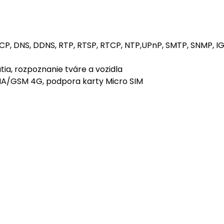
CP, DNS, DDNS, RTP, RTSP, RTCP, NTP,UPnP, SMTP, SNMP, IGMP
utia, rozpoznanie tváre a vozidla
A/GSM 4G, podpora karty Micro SIM