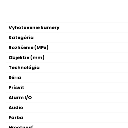
Vyhotovenie kamery
Kategória
Rozlíšenie (MPx)
Objektív (mm)
Technológia
Séria
Prísvit
Alarm I/O
Audio
Farba
Hmotnosť