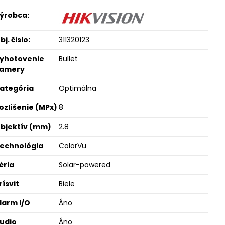
ýrobca:
bj. čislo:
311320123
yhotovenie
Bullet
amery
ategória
Optimálna
ozlíšenie (MPx)
8
bjektív (mm)
2.8
echnológia
ColorVu
éria
Solar-powered
rísvit
Biele
larm I/O
Áno
udio
Áno