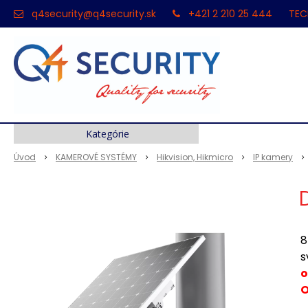
q4security@q4security.sk
+421 2 210 25 444
TEC
Kategórie
Úvod
KAMEROVÉ SYSTÉMY
Hikvision, Hikmicro
IP kamery
8
s
o
O