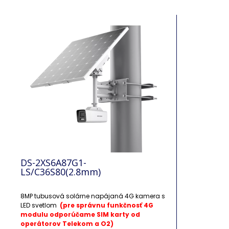
DS-2XS6A87G1-
LS/C36S80(2.8mm)
8MP tubusová solárne napájaná 4G kamera s
LED svetlom
(pre správnu funkčnosť 4G
modulu odporúčame SIM karty od
operátorov Telekom a O2)