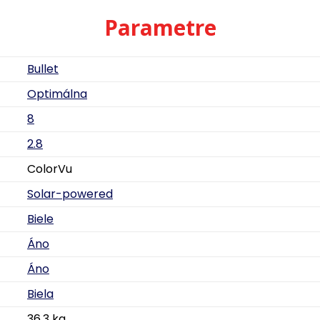
Parametre
Bullet
Optimálna
8
2.8
ColorVu
Solar-powered
Biele
Áno
Áno
Biela
36,3 kg