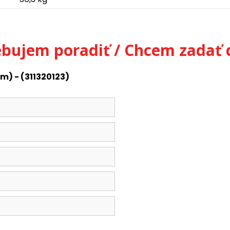
ebujem poradiť / Chcem zadať 
) - (311320123)