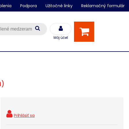
olenia
Podpora
Užitočné linky
Reklamačný formulár
Môj účet
)