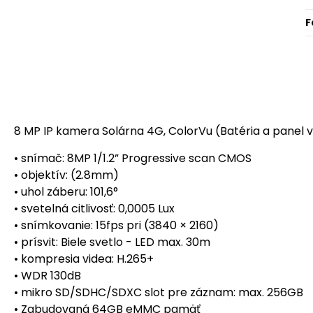
F
8 MP IP kamera Solárna 4G, ColorVu (Batéria a panel v
• snímač: 8MP 1/1.2” Progressive scan CMOS
• objektív: (2.8mm)
• uhol záberu: 101,6°
• svetelná citlivosť: 0,0005 Lux
• snímkovanie: 15fps pri (3840 × 2160)
• prísvit: Biele svetlo - LED max. 30m
• kompresia videa: H.265+
• WDR 130dB
• mikro SD/SDHC/SDXC slot pre záznam: max. 256GB
• Zabudovaná 64GB eMMC pamäť