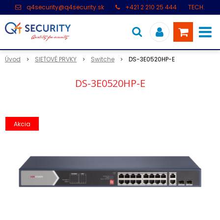
q4security@q4security.sk
+421 2 210 25 444
TECH.
PODPORA: +421 2 21 000 104
Úvod
SIEŤOVÉ PRVKY
Switche
DS-3E0520HP-E
DS-3E0520HP-E
Akcia