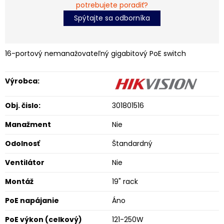
potrebujete poradiť?
Spýtajte sa odborníka
16-portový nemanažovateľný gigabitový PoE switch
Výrobca:
Obj. čislo:
301801516
Manažment
Nie
Odolnosť
Štandardný
Ventilátor
Nie
Montáž
19" rack
PoE napájanie
Áno
PoE výkon (celkový)
121-250W