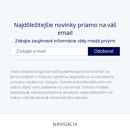
Najdôležitejšie novinky priamo na váš
email
Získajte zaujímavé informácie vždy medzi prvými
Odoberať
Vaše osobné údaje (email) budeme spracovávať len za
týmto účelom v súlade s platnou legislatívou a zásadami
ochrany osobných údajov. Súhlas potvrdíte kliknutím na
odkaz, ktorý vám pošleme na váš email. Súhlas môžete
kedykoľvek odvolať písomne, emailom alebo kliknutím na
odkaz z ktoréhokoľvek informačného emailu.
NAVIGÁCIA