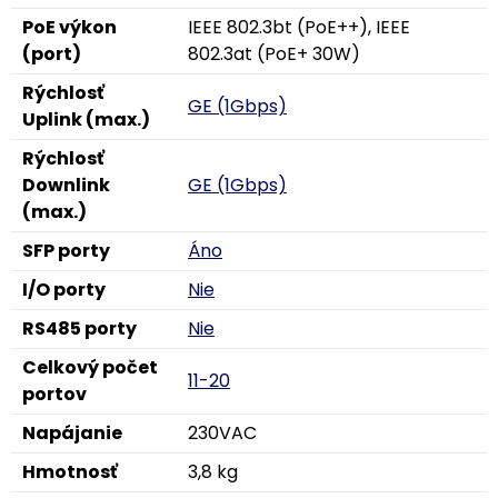
PoE výkon
IEEE 802.3bt (PoE++), IEEE
(port)
802.3at (PoE+ 30W)
Rýchlosť
GE (1Gbps)
Uplink (max.)
Rýchlosť
Downlink
GE (1Gbps)
(max.)
SFP porty
Áno
I/O porty
Nie
RS485 porty
Nie
Celkový počet
11-20
portov
Napájanie
230VAC
Hmotnosť
3,8 kg