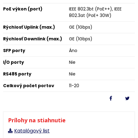
PoE výkon (port)
IEEE 802.3bt (PoE++), IEEE
802.3at (PoE+ 30W)
Rýchlosť Uplink (max.)
GE (1Gbps)
Rýchlosť Downlink (max.)
GE (1Gbps)
SFP porty
Áno
I/O porty
Nie
RS485 porty
Nie
Celkový počet portov
11-20
Prílohy na stiahnutie
Katalógový list