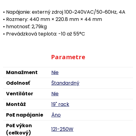
• Napájanie: externý zdroj 100~240VAC/50~60Hz, 4A
• Rozmery: 440 mm × 220.8 mm × 44 mm
• hmotnosť: 2,79kg
• Prevádzková teplota: -10 až 55°C
Parametre
Manažment
Nie
Odolnosť
Štandardný
Ventilátor
Nie
Montáž
19" rack
PoE napájanie
Áno
PoE výkon
121-250W
(celkový)