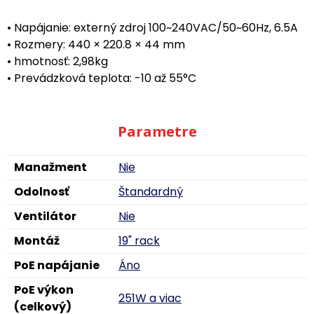
• Napájanie: externý zdroj 100~240VAC/50~60Hz, 6.5A
• Rozmery: 440 × 220.8 × 44 mm
• hmotnosť: 2,98kg
• Prevádzková teplota: -10 až 55°C
Parametre
Manažment
Nie
Odolnosť
Štandardný
Ventilátor
Nie
Montáž
19" rack
PoE napájanie
Áno
PoE výkon
251W a viac
(celkový)