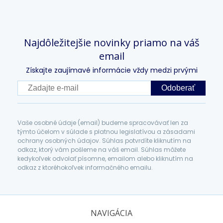
Najdôležitejšie novinky priamo na váš
email
Získajte zaujímavé informácie vždy medzi prvými
Odoberať
Vaše osobné údaje (email) budeme spracovávať len za
týmto účelom v súlade s platnou legislatívou a zásadami
ochrany osobných údajov. Súhlas potvrdíte kliknutím na
odkaz, ktorý vám pošleme na váš email. Súhlas môžete
kedykoľvek odvolať písomne, emailom alebo kliknutím na
odkaz z ktoréhokoľvek informačného emailu.
NAVIGÁCIA