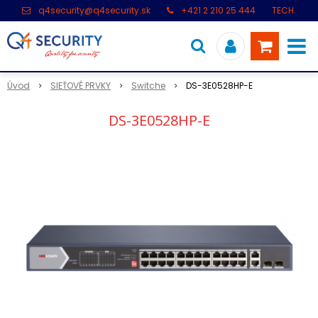
q4security@q4security.sk
+421 2 210 25 444
TECH.
PODPORA: +421 2 21 000 104
Úvod
SIEŤOVÉ PRVKY
Switche
DS-3E0528HP-E
DS-3E0528HP-E