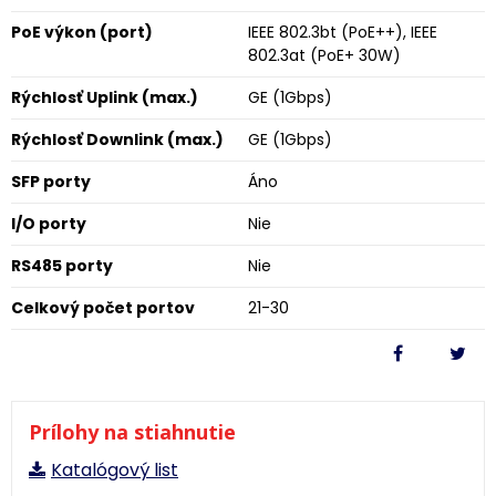
PoE výkon (port)
IEEE 802.3bt (PoE++), IEEE
802.3at (PoE+ 30W)
Rýchlosť Uplink (max.)
GE (1Gbps)
Rýchlosť Downlink (max.)
GE (1Gbps)
SFP porty
Áno
I/O porty
Nie
RS485 porty
Nie
Celkový počet portov
21-30
Prílohy na stiahnutie
Katalógový list