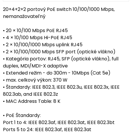
20+4+2+2 portový PoE switch 10/100/1000 Mbps,
nemanažovateľný
• 20 × 10/100 Mbps PoE RJ45
• 4 × 10/100 Mbps Hi-PoE RJ45
• 2 × 10/100/1000 Mbps uplink RJ45
• 2 × 10/100/1000 Mbps SFP port (optické vlákno)
• Kategória portov: RJ45, SFP (optické vlákno), full
duplex, MDI/MDI-X adaptive
• Extended režim - do 300m - 10Mbps (Cat 5e)
• max. celkový výkon: 370 W
• Štandardy: IEEE 802.3, IEEE 802.3u, IEEE 802.3x, IEEE
802.3ab, and IEEE 802.3z
• MAC Address Table: 8 K
• PoE Štandardy:
Port 1 to 4: IEEE 802.3af, IEEE 802.3at, IEEE 802.3bt
Ports 5 to 24: IEEE 802.3af, IEEE 802.3at