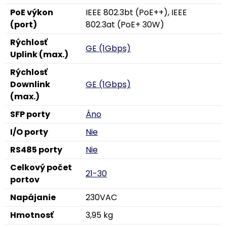
PoE výkon
IEEE 802.3bt (PoE++), IEEE
(port)
802.3at (PoE+ 30W)
Rýchlosť
GE (1Gbps)
Uplink (max.)
Rýchlosť
Downlink
GE (1Gbps)
(max.)
SFP porty
Áno
I/O porty
Nie
RS485 porty
Nie
Celkový počet
21-30
portov
Napájanie
230VAC
Hmotnosť
3,95 kg