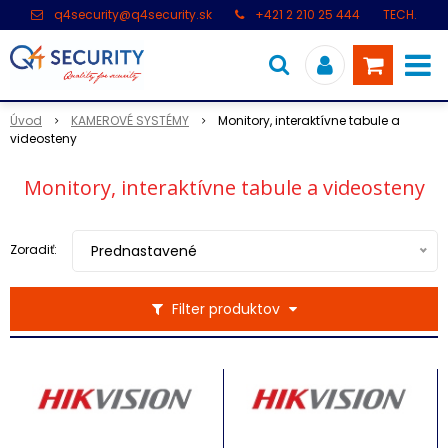
q4security@q4security.sk
+421 2 210 25 444
TECH.
PODPORA: +421 2 21 000 104
Úvod
KAMEROVÉ SYSTÉMY
Monitory, interaktívne tabule a
videosteny
Monitory, interaktívne tabule a videosteny
Zoradiť:
Prednastavené
Filter produktov