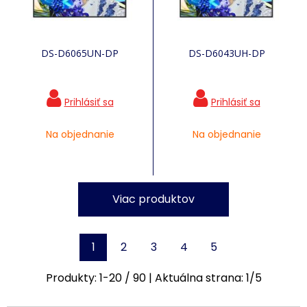
DS-D6065UN-DP
DS-D6043UH-DP
Na objednanie
Na objednanie
Viac produktov
1
2
3
4
5
Produkty:
1
-
20
/
90
| Aktuálna strana:
1
/
5