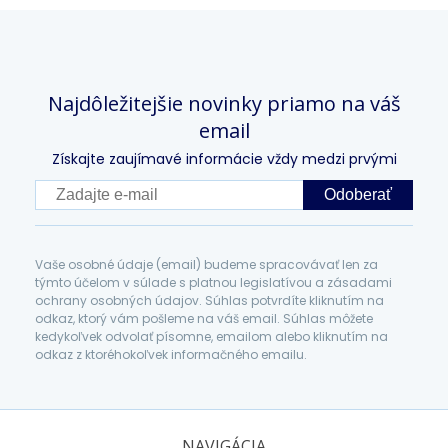
Najdôležitejšie novinky priamo na váš
email
Získajte zaujímavé informácie vždy medzi prvými
Odoberať
Vaše osobné údaje (email) budeme spracovávať len za
týmto účelom v súlade s platnou legislatívou a zásadami
ochrany osobných údajov. Súhlas potvrdíte kliknutím na
odkaz, ktorý vám pošleme na váš email. Súhlas môžete
kedykoľvek odvolať písomne, emailom alebo kliknutím na
odkaz z ktoréhokoľvek informačného emailu.
NAVIGÁCIA