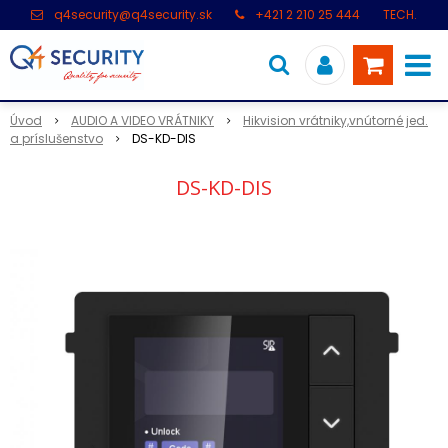
q4security@q4security.sk
+421 2 210 25 444
TECH.
PODPORA: +421 2 21 000 104
Úvod
AUDIO A VIDEO VRÁTNIKY
Hikvision vrátniky,vnútorné jed.
a príslušenstvo
DS-KD-DIS
DS-KD-DIS