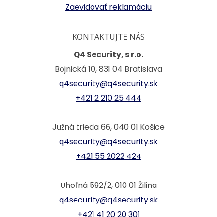
Zaevidovať reklamáciu
KONTAKTUJTE NÁS
Q4 Security, s r.o.
Bojnická 10, 831 04 Bratislava
q4security@q4security.sk
+421 2 210 25 444
Južná trieda 66, 040 01 Košice
q4security@q4security.sk
+421 55 2022 424
Uhoľná 592/2, 010 01 Žilina
q4security@q4security.sk
+421 41 20 20 301