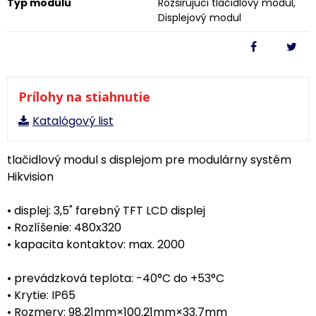
Typ modulu
Rozširujúci tlačidlový modul,
Displejový modul
Prílohy na stiahnutie
Katalógový list
tlačidlový modul s displejom pre modulárny systém
Hikvision
• displej: 3,5" farebný TFT LCD displej
• Rozlíšenie: 480x320
• kapacita kontaktov: max. 2000
• prevádzková teplota: -40°C do +53°C
• Krytie: IP65
• Rozmery: 98.21mm×100.21mm×33.7mm