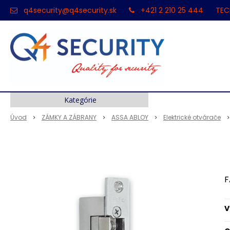
q4security@q4security.sk
+421 2 210 25 444
TEC
Kategórie
Úvod
ZÁMKY A ZÁBRANY
ASSA ABLOY
Elektrické otvárače
F
V