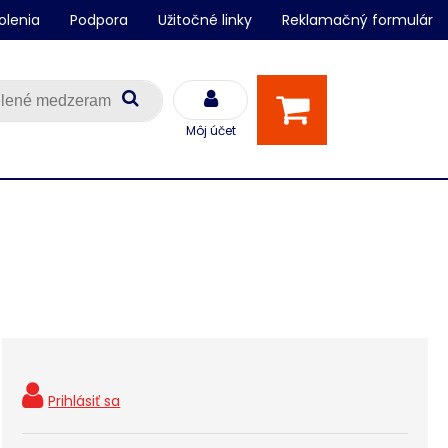
olenia
Podpora
Užitočné linky
Reklamačný formulár
Môj účet