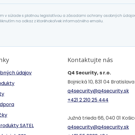
 v súlade s platnou legislatívou a zásadami ochrany osobných údajov. 
liknutím na odkaz z ktoréhokoľvek informačného emailu.
inky
Kontaktujte nás
bných údajov
Q4 Security, s r.o.
Bojnická 10, 831 04 Bratislava
odukty
q4security@q4security.sk
ty
+421 2 210 25 444
odpora
ačky
Južná trieda 66, 040 01 Koši
produkty SATEL
q4security@q4security.sk