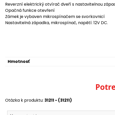
Reverzní elektrický otvírač dveří s nastavitelnou z
Opačná funkce otevření
Zámek je vybaven mikrospínačem se svorkovnicí
Nastavitelná západka, mikrospínač, napětí: 12V DC.
Hmotnosť
Potr
Otázka k produktu:
31211 - (31211)