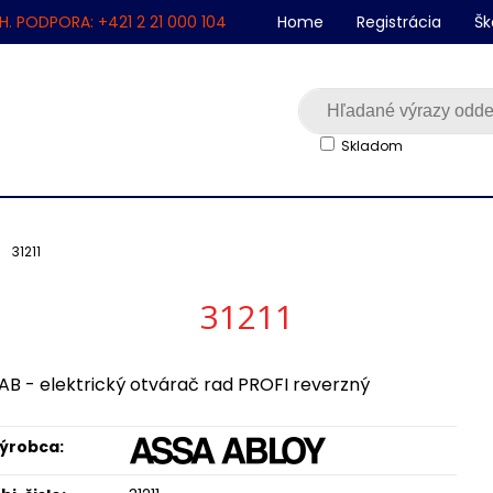
H. PODPORA: +421 2 21 000 104
Home
Registrácia
Šk
Skladom
31211
31211
AB - elektrický otvárač rad PROFI reverzný
ýrobca: