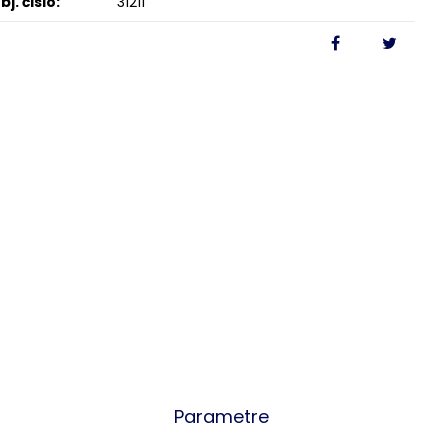
bj. čislo:
31211
Parametre