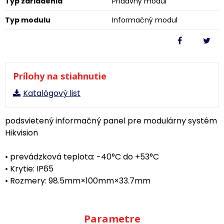
Typ zariadenia
Prídavný modul
Typ modulu
Informačný modul
Prílohy na stiahnutie
Katalógový list
podsvietený informačný panel pre modulárny systém
Hikvision
• prevádzková teplota: -40°C do +53°C
• Krytie: IP65
• Rozmery: 98.5mm×100mm×33.7mm
Parametre