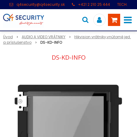
q4security@q4security.sk
+421 2 210 25 444
TECH.
PODPORA: +421 2 21 000 104
Úvod
AUDIO A VIDEO VRÁTNIKY
Hikvision vrátniky,vnútorné jed.
a príslušenstvo
DS-KD-INFO
DS-KD-INFO