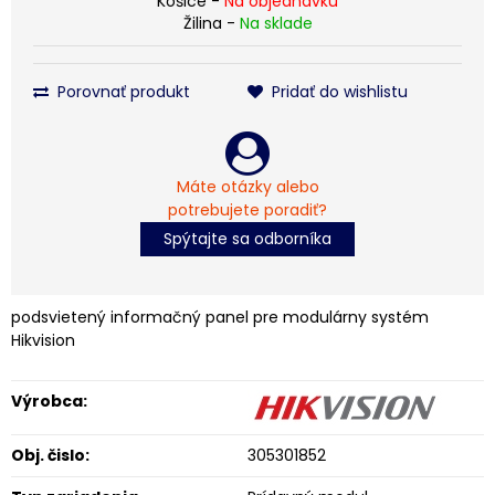
Košice -
Na objednávku
Žilina -
Na sklade
Porovnať produkt
Pridať do wishlistu
Máte otázky alebo
potrebujete poradiť?
Spýtajte sa odborníka
podsvietený informačný panel pre modulárny systém
Hikvision
Výrobca:
Obj. čislo:
305301852