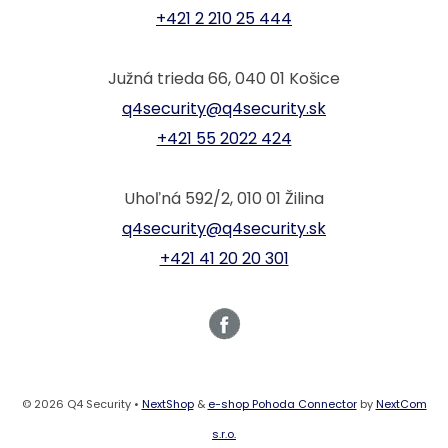
+421 2 210 25 444
Južná trieda 66, 040 01 Košice
q4security@q4security.sk
+421 55 2022 424
Uhoľná 592/2, 010 01 Žilina
q4security@q4security.sk
+421 41 20 20 301
© 2026 Q4 Security •
NextShop
&
e-shop Pohoda Connector
by
NextCom
s.r.o.