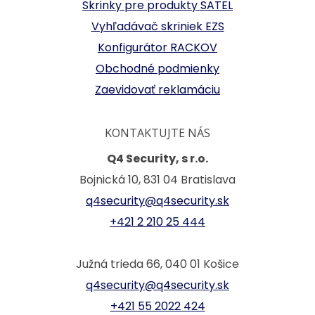
Skrinky pre produkty SATEL
Vyhľadávač skriniek EZS
Konfigurátor RACKOV
Obchodné podmienky
Zaevidovať reklamáciu
KONTAKTUJTE NÁS
Q4 Security, s r.o.
Bojnická 10, 831 04 Bratislava
q4security@q4security.sk
+421 2 210 25 444
Južná trieda 66, 040 01 Košice
q4security@q4security.sk
+421 55 2022 424