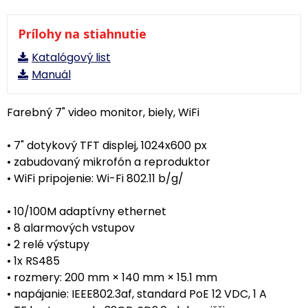
Prílohy na stiahnutie
Katalógový list
Manuál
Farebný 7" video monitor, biely, WiFi
• 7" dotykový TFT displej, 1024x600 px
• zabudovaný mikrofón a reproduktor
• WiFi pripojenie: Wi-Fi 802.11 b/g/
• 10/100M adaptívny ethernet
• 8 alarmových vstupov
• 2 relé výstupy
• 1x RS485
• rozmery: 200 mm × 140 mm × 15.1 mm
• napájanie: IEEE802.3af, standard PoE 12 VDC, 1 A