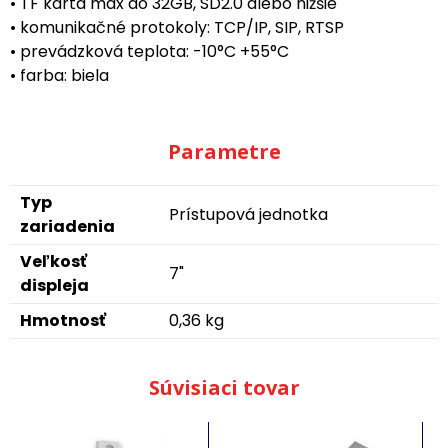
• TF karta max do 32GB, SD2.0 alebo nižšie
• komunikačné protokoly: TCP/IP, SIP, RTSP
• prevádzková teplota: -10°C +55°C
• farba: biela
Parametre
Typ
Prístupová jednotka
zariadenia
Veľkosť
7"
displeja
Hmotnosť
0,36 kg
Súvisiaci tovar