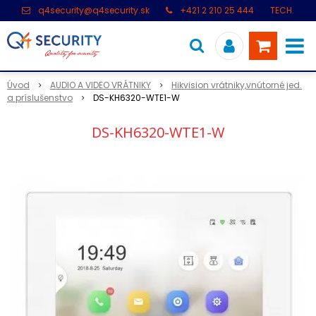
q4security@q4security.sk
+421 2 210 25 444
TECH.
PODPORA: +421 2 21 000 104
Úvod
AUDIO A VIDEO VRÁTNIKY
Hikvision vrátniky,vnútorné jed.
a príslušenstvo
DS-KH6320-WTE1-W
DS-KH6320-WTE1-W