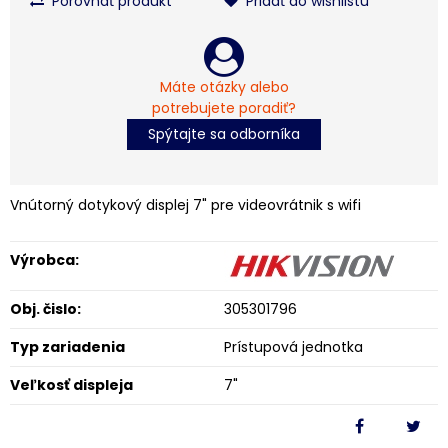
Porovnať produkt
Pridať do wishlistu
Máte otázky alebo
potrebujete poradiť?
Spýtajte sa odborníka
Vnútorný dotykový displej 7" pre videovrátnik s wifi
Výrobca:
Obj. čislo:
305301796
Typ zariadenia
Prístupová jednotka
Veľkosť displeja
7"