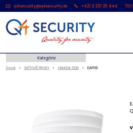
q4security@q4security.sk
+421 2 210 25 444
TEC
Kategórie
Úvod
SIEŤOVÉ PRVKY
OMADA SDN
EAP115
E
Q
V