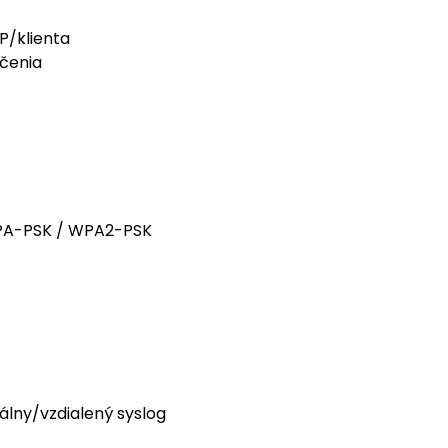
P/klienta
čenia
WPA-PSK / WPA2-PSK
álny/vzdialený syslog