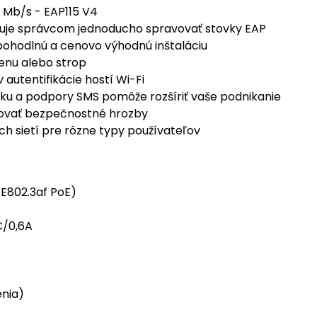
 Mb/s - EAP115 V4
uje správcom jednoducho spravovať stovky EAP
ohodlnú a cenovo výhodnú inštaláciu
enu alebo strop
autentifikácie hostí Wi-Fi
ku a podpory SMS pomôže rozšíriť vaše podnikanie
žovať bezpečnostné hrozby
h sietí pre rôzne typy používateľov
EE802.3af PoE)
C/0,6A
enia)