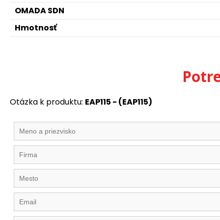
OMADA SDN
Hmotnosť
Potr
Otázka k produktu:
EAP115 - (EAP115)