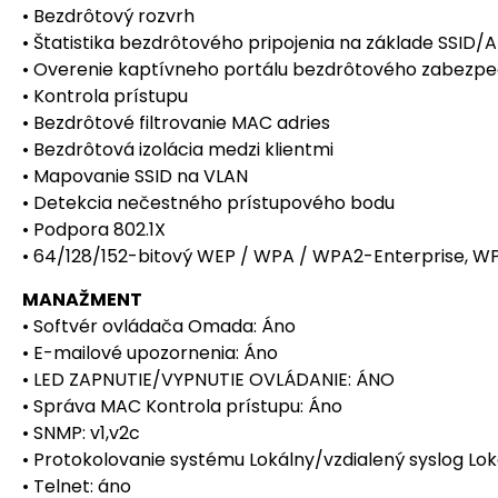
• Bezdrôtový rozvrh
• Štatistika bezdrôtového pripojenia na základe SSID/A
• Overenie kaptívneho portálu bezdrôtového zabezpe
• Kontrola prístupu
• Bezdrôtové filtrovanie MAC adries
• Bezdrôtová izolácia medzi klientmi
• Mapovanie SSID na VLAN
• Detekcia nečestného prístupového bodu
• Podpora 802.1X
• 64/128/152-bitový WEP / WPA / WPA2-Enterprise, 
MANAŽMENT
• Softvér ovládača Omada: Áno
• E-mailové upozornenia: Áno
• LED ZAPNUTIE/VYPNUTIE OVLÁDANIE: ÁNO
• Správa MAC Kontrola prístupu: Áno
• SNMP: v1,v2c
• Protokolovanie systému Lokálny/vzdialený syslog Lok
• Telnet: áno