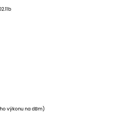
02.11b
ieho výkonu na dBm)