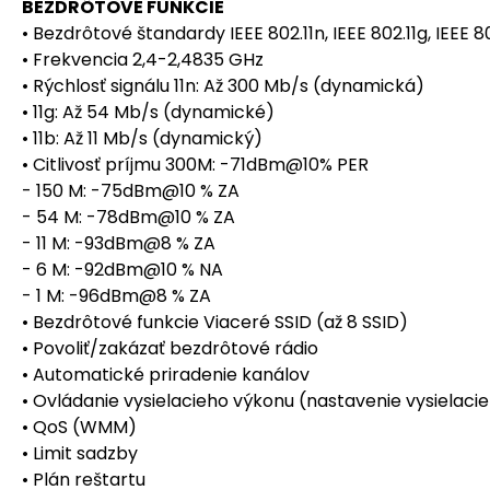
BEZDRÔTOVÉ FUNKCIE
• Bezdrôtové štandardy IEEE 802.11n, IEEE 802.11g, IEEE 8
• Frekvencia 2,4-2,4835 GHz
• Rýchlosť signálu 11n: Až 300 Mb/s (dynamická)
• 11g: Až 54 Mb/s (dynamické)
• 11b: Až 11 Mb/s (dynamický)
• Citlivosť príjmu 300M: -71dBm@10% PER
- 150 M: -75dBm@10 % ZA
- 54 M: -78dBm@10 % ZA
- 11 M: -93dBm@8 % ZA
- 6 M: -92dBm@10 % NA
- 1 M: -96dBm@8 % ZA
• Bezdrôtové funkcie Viaceré SSID (až 8 SSID)
• Povoliť/zakázať bezdrôtové rádio
• Automatické priradenie kanálov
• Ovládanie vysielacieho výkonu (nastavenie vysielac
• QoS (WMM)
• Limit sadzby
• Plán reštartu