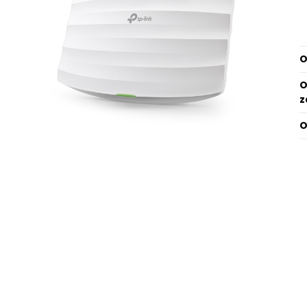
O
z
O