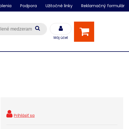
olenia
Podpora
Užitočné linky
Reklamačný formulár
Môj účet