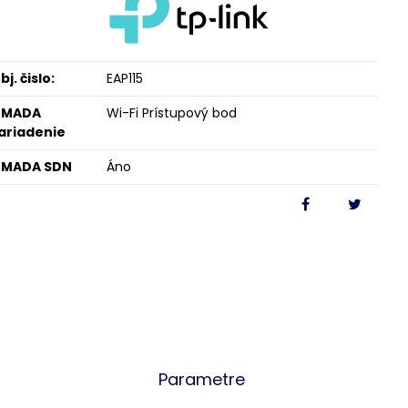
bj. čislo:
EAP115
OMADA
Wi-Fi Prístupový bod
ariadenie
MADA SDN
Áno
Parametre