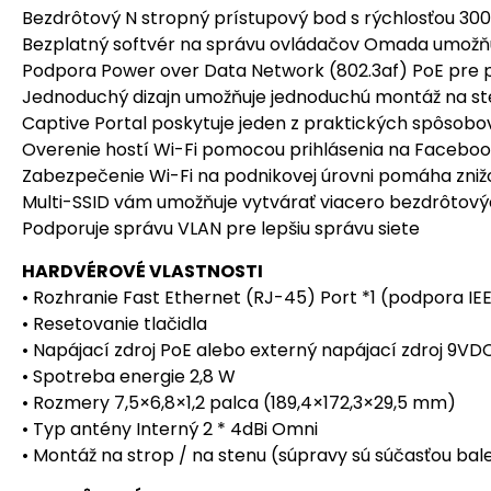
Bezdrôtový N stropný prístupový bod s rýchlosťou 300
Bezplatný softvér na správu ovládačov Omada umožň
Podpora Power over Data Network (802.3af) PoE pre p
Jednoduchý dizajn umožňuje jednoduchú montáž na st
Captive Portal poskytuje jeden z praktických spôsobov 
Overenie hostí Wi-Fi pomocou prihlásenia na Faceboo
Zabezpečenie Wi-Fi na podnikovej úrovni pomáha zni
Multi-SSID vám umožňuje vytvárať viacero bezdrôtovýc
Podporuje správu VLAN pre lepšiu správu siete
HARDVÉROVÉ VLASTNOSTI
• Rozhranie Fast Ethernet (RJ-45) Port *1 (podpora IE
• Resetovanie tlačidla
• Napájací zdroj PoE alebo externý napájací zdroj 9VD
• Spotreba energie 2,8 W
• Rozmery 7,5×6,8×1,2 palca (189,4×172,3×29,5 mm)
• Typ antény Interný 2 * 4dBi Omni
• Montáž na strop / na stenu (súpravy sú súčasťou bal