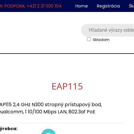
H. PODPORA: +421 2 21 000 104
Home
Registrácia
Šk
Skladom
EAP115
AP115 2,4 GHz N300 stropný prístupový bod,
ualcomm, 1 10/100 Mbps LAN, 802.3af PoE
ýrobca: