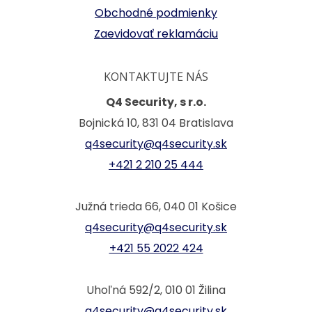
Obchodné podmienky
Zaevidovať reklamáciu
KONTAKTUJTE NÁS
Q4 Security, s r.o.
Bojnická 10, 831 04 Bratislava
q4security@q4security.sk
+421 2 210 25 444
Južná trieda 66, 040 01 Košice
q4security@q4security.sk
+421 55 2022 424
Uhoľná 592/2, 010 01 Žilina
q4security@q4security.sk