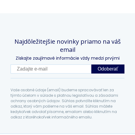
Najdôležitejšie novinky priamo na váš
email
Získajte zaujímavé informácie vždy medzi prvými
Odoberať
Vaše osobné údaje (email) budeme spracovávať len za
týmto účelom v súlade s platnou legislatívou a zásadami
ochrany osobných údajov. Súhlas potvrdíte kliknutím na
odkaz, ktorý vám pošleme na váš email. Súhlas môžete
kedykoľvek odvolať písomne, emailom alebo kliknutím na
odkaz z ktoréhokoľvek informačného emailu.