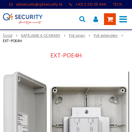
q4security@q4security.sk
+421 2 210 25 444
TECH.
PODPORA: +421 2 21 000 104
Úvod
NAPÁJANIE A OCHRANY
PoE prvky
PoE extendéry
EXT-POE4H
EXT-POE4H