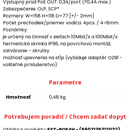
Výstupný prúd PoE OUT: 0,3A/port (?0,4A max.)
Zabezpečenie: OLP, SCP*
Rozmery: W=158 H=118 D=77 [+/- 2mm]
Počet prechodiek/priemer vodiča: 4pcs. / 4÷8mm
Poznámky:
je určený na činnosť v sieťach 10Mbit/s a 100Mbit/s
hermetická skrinka IP56, na povrchovú montáž,
zatváranie – skrutky
možnosť upevnenia na stĺp (vyžaduje adaptér OZB1 -
voliteľné príslušenstvo)
Parametre
Hmotnosť
0,48 kg
Potrebujem poradiť / Chcem zadať dopyt
Otázka k produktu:
EXT-POE4H - (5902135312032)