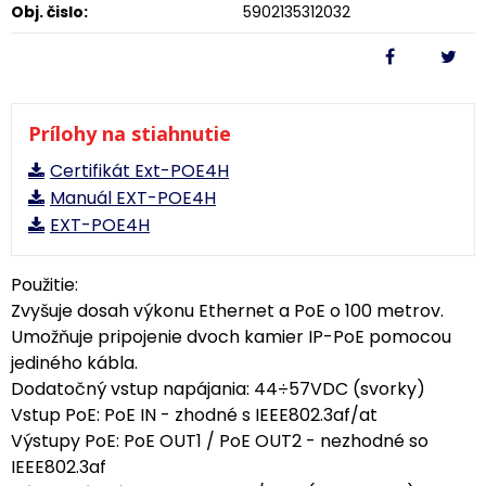
Obj. čislo:
5902135312032
Prílohy na stiahnutie
Certifikát Ext-POE4H
Manuál EXT-POE4H
EXT-POE4H
Použitie:
Zvyšuje dosah výkonu Ethernet a PoE o 100 metrov.
Umožňuje pripojenie dvoch kamier IP-PoE pomocou
jediného kábla.
Dodatočný vstup napájania: 44÷57VDC (svorky)
Vstup PoE: PoE IN - zhodné s IEEE802.3af/at
Výstupy PoE: PoE OUT1 / PoE OUT2 - nezhodné so
IEEE802.3af