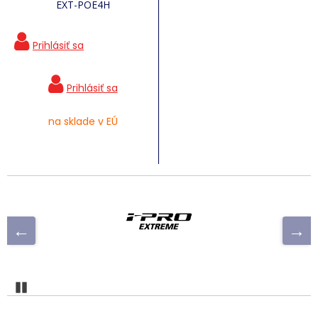
EXT-POE4H
na sklade v EÚ
Pozastaviť