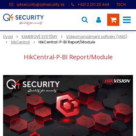
q4security@q4security.sk
+421 2 210 25 444
TECH.
PODPORA: +421 2 21 000 104
Úvod
KAMEROVÉ SYSTÉMY
Videomanažment softvéry (VMS)
HikCentral
HikCentral-P-BI Report/Module
HikCentral-P-BI Report/Module