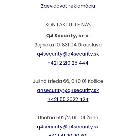
Zaevidovať reklamáciu
KONTAKTUJTE NÁS
Q4 Security, s r.o.
Bojnická 10, 831 04 Bratislava
q4security@q4security.sk
+421 2 210 25 444
Južná trieda 66, 040 01 Košice
q4security@q4security.sk
+421 55 2022 424
Uhoľná 592/2, 010 01 Žilina
q4security@q4security.sk
+421 41 20 20 301