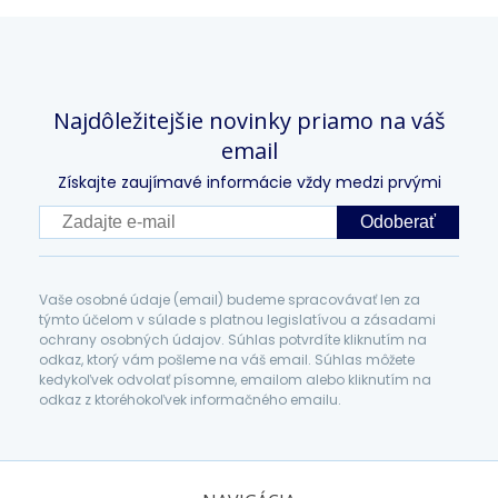
Najdôležitejšie novinky priamo na váš
email
Získajte zaujímavé informácie vždy medzi prvými
Odoberať
Vaše osobné údaje (email) budeme spracovávať len za
týmto účelom v súlade s platnou legislatívou a zásadami
ochrany osobných údajov. Súhlas potvrdíte kliknutím na
odkaz, ktorý vám pošleme na váš email. Súhlas môžete
kedykoľvek odvolať písomne, emailom alebo kliknutím na
odkaz z ktoréhokoľvek informačného emailu.