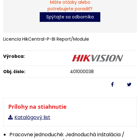
Máte otázky alebo
potrebujete poradiť?
Spýtajte sa odborníka
Licencia HikCentral-P-BI Report/Module
Výrobca:
Obj. čislo:
401000038
Prílohy na stiahnutie
Katalógový list
Pracovne jednoduché: Jednoduchá inštalácia /