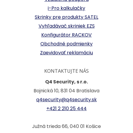
i-Pro kalkulačky
Skrinky pre produkty SATEL
Vyhľadávač skriniek EZS
Konfigurátor RACKOV
Obchodné podmienky
Zaevidovať reklamáciu
KONTAKTUJTE NÁS
Q4 Security, s r.o.
Bojnická 10, 831 04 Bratislava
q4security@q4security.sk
+421 2 210 25 444
Južná trieda 66, 040 01 Košice