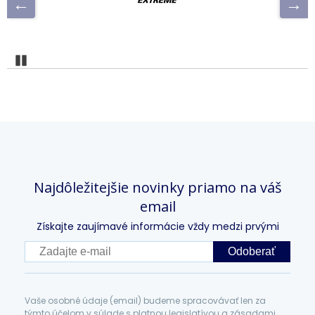
Pozastaviť
Najdôležitejšie novinky priamo na váš
email
Získajte zaujímavé informácie vždy medzi prvými
Odoberať
Vaše osobné údaje (email) budeme spracovávať len za
týmto účelom v súlade s platnou legislatívou a zásadami