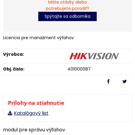
Máte otázky alebo
potrebujete poradiť?
Spýtajte sa odborníka
Licencia pre manažment výťahov
Výrobca:
Obj. čislo:
401000087
Prílohy na stiahnutie
Katalógový list
modul pre správu výťahov