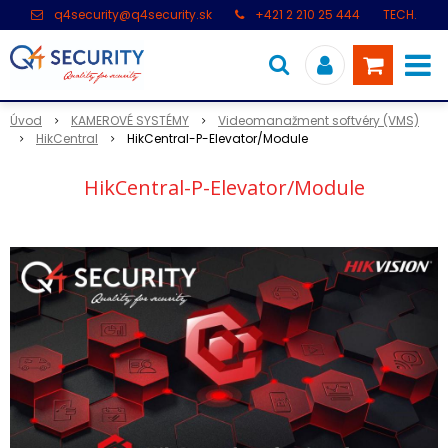
q4security@q4security.sk
+421 2 210 25 444
TECH.
PODPORA: +421 2 21 000 104
Úvod
KAMEROVÉ SYSTÉMY
Videomanažment softvéry (VMS)
HikCentral
HikCentral-P-Elevator/Module
HikCentral-P-Elevator/Module