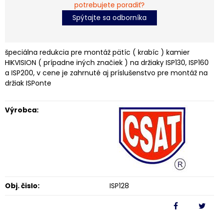
potrebujete poradiť?
Spýtajte sa odborníka
špeciálna redukcia pre montáž pätíc ( krabíc ) kamier
HIKVISION ( prípadne iných značiek ) na držiaky ISP130, ISP160
a ISP200, v cene je zahrnuté aj príslušenstvo pre montáž na
držiak ISPonte
Výrobca:
Obj. čislo:
ISP128