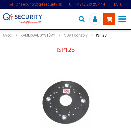
q4security@q4security.sk
+421 2 210 25 444
TECH.
PODPORA: +421 2 21 000 104
Úvod
KAMEROVÉ SYSTÉMY
CSAT konzoly
ISP128
ISP128