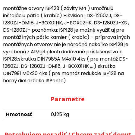
montážne otvory ISP128 ( závity M4 ) umožňujú
inštaláciu pätíc ( krabíc) Hikvision : DS-1260ZJ, DS-
1280ZJ-DM18, J-BOX01HK, J-BOX02HK, DS-1280ZJ-XS ,
DS-1280ZJ- poznámka: ISP128 je možné využiť aj pre
montáž iných pätíc kamier ( krabíc) – príprava iných
montážnych otvorov nie je náročná nakoľko ISP128 je
vyrobená z AlMg3 plech dodávané príslušenstvo k
ISP128:skrutka DIN7985A M4x10 4ks ( pre montáž DS-
1260ZJ, DS-1280ZJ-DM18, J-BOX01HK ... ) skrutka
DIN7991 M6x20 4ks ( pre montáž redukcie ISP128 na
horný diel držiaka ISPonte)
Parametre
Hmotnosť
0,125 kg
Potrebujem poradiť / Chcem zadať dopyt