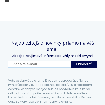
Najdôležitejšie novinky priamo na váš
email
Získajte zaujímavé informácie vždy medzi prvými
Odoberať
Vaše osobné údaje (email) budeme spracovávať len za
týmto účelom v súlade s platnou legislatívou a zásadami
ochrany osobných údajov. Súhlas potvrdíte kliknutím na
odkaz, ktorý vám pošleme na váš email. Súhlas môžete
kedykoľvek odvolať písomne, emailom alebo kliknutím na
odkaz z ktoréhokoľvek informačného emailu.