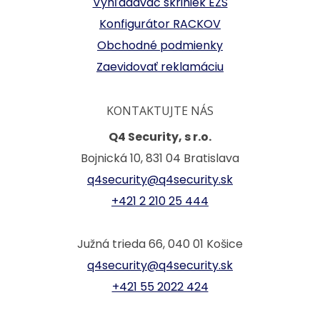
Vyhľadávač skriniek EZS
Konfigurátor RACKOV
Obchodné podmienky
Zaevidovať reklamáciu
KONTAKTUJTE NÁS
Q4 Security, s r.o.
Bojnická 10, 831 04 Bratislava
q4security@q4security.sk
+421 2 210 25 444
Južná trieda 66, 040 01 Košice
q4security@q4security.sk
+421 55 2022 424