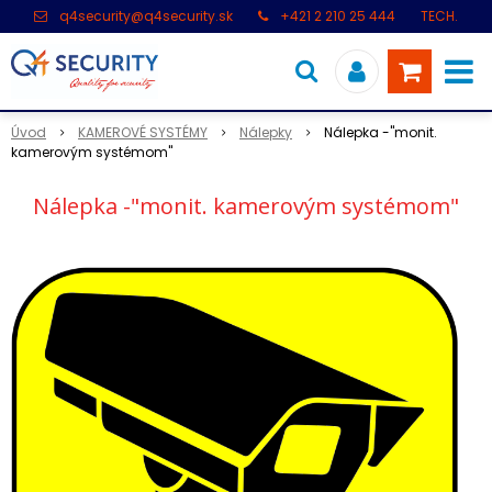
q4security@q4security.sk
+421 2 210 25 444
TECH.
PODPORA: +421 2 21 000 104
Úvod
KAMEROVÉ SYSTÉMY
Nálepky
Nálepka -"monit.
kamerovým systémom"
Nálepka -"monit. kamerovým systémom"