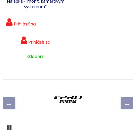
Nálepka -"monit. kamerovým
systémom"
Skladom
Pozastaviť