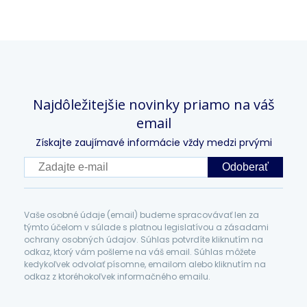
Najdôležitejšie novinky priamo na váš
email
Získajte zaujímavé informácie vždy medzi prvými
Odoberať
Vaše osobné údaje (email) budeme spracovávať len za
týmto účelom v súlade s platnou legislatívou a zásadami
ochrany osobných údajov. Súhlas potvrdíte kliknutím na
odkaz, ktorý vám pošleme na váš email. Súhlas môžete
kedykoľvek odvolať písomne, emailom alebo kliknutím na
odkaz z ktoréhokoľvek informačného emailu.