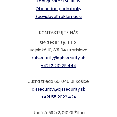
Konfigurátor RACKOV
Obchodné podmienky
Zaevidovať reklamáciu
KONTAKTUJTE NÁS
Q4 Security, s r.o.
Bojnická 10, 831 04 Bratislava
q4security@q4security.sk
+421 2 210 25 444
Južná trieda 66, 040 01 Košice
q4security@q4security.sk
+421 55 2022 424
Uhoľná 592/2, 010 01 Žilina