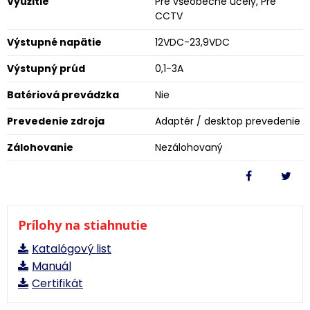
Využitie
Pre všeobecné účely, Pre
CCTV
Výstupné napätie
12VDC-23,9VDC
Výstupný prúd
0,1-3A
Batériová prevádzka
Nie
Prevedenie zdroja
Adaptér / desktop prevedenie
Zálohovanie
Nezálohovaný
Prílohy na stiahnutie
Katalógový list
Manuál
Certifikát