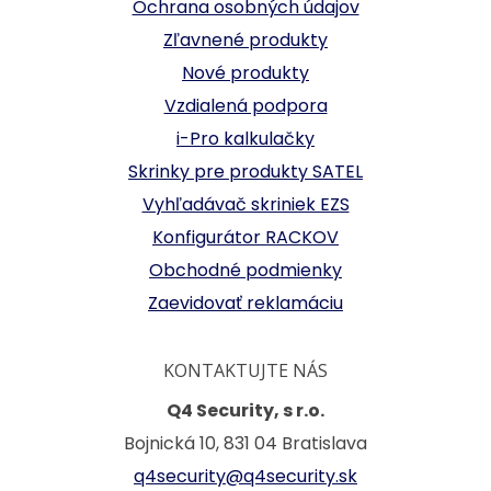
Ochrana osobných údajov
Zľavnené produkty
Nové produkty
Vzdialená podpora
i-Pro kalkulačky
Skrinky pre produkty SATEL
Vyhľadávač skriniek EZS
Konfigurátor RACKOV
Obchodné podmienky
Zaevidovať reklamáciu
KONTAKTUJTE NÁS
Q4 Security, s r.o.
Bojnická 10, 831 04 Bratislava
q4security@q4security.sk