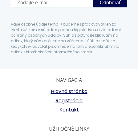
Odoberať
Vaše osobné údaje (email) budeme spracovávať len za
týmto účelom v súlade s platnou legislatívou a zásadami
ochrany osobných údajov. Súhlas potvrdíte kliknutím na
odkaz, ktorý vám pošleme na váš email. Súhlas môžete
kedykoľvek odvolať písomne, emailom alebo kliknutím na
odkaz z ktoréhokoľvek informačného emailu.
NAVIGÁCIA
Hlavná stránka
Registrácia
Kontakt
UŽITOČNÉ LINKY