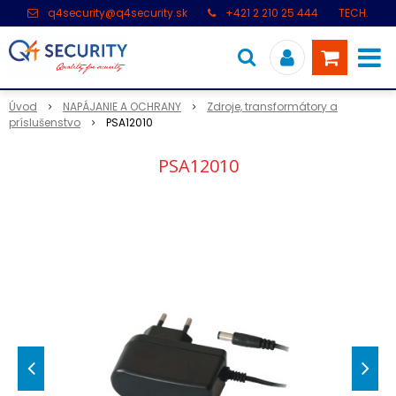
q4security@q4security.sk
+421 2 210 25 444
TECH.
PODPORA: +421 2 21 000 104
Úvod
NAPÁJANIE A OCHRANY
Zdroje, transformátory a
príslušenstvo
PSA12010
PSA12010