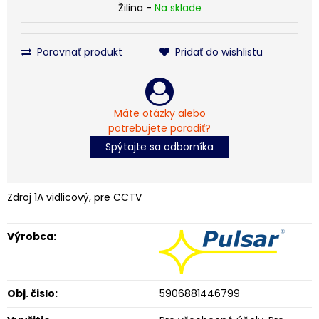
Žilina -
Na sklade
Porovnať produkt
Pridať do wishlistu
Máte otázky alebo
potrebujete poradiť?
Spýtajte sa odborníka
Zdroj 1A vidlicový, pre CCTV
Výrobca:
Obj. čislo:
5906881446799