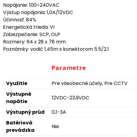
Napájanie: 100÷240VAC
Výstup napájania: 1,0A/12VDC
Účinnosť: 84%
Energetická trieda: VI
Zabezpečenie: SCP, OLP
Rozmery: 64 x 28 x 78 mm
Poznámky: vodič 1,45m s konektorom 5.5/2.1
Parametre
Využitie
Pre všeobecné účely, Pre CCTV
Výstupné
12VDC-23,9VDC
napätie
Výstupný prúd
0,1-3A
Batériová
Nie
prevádzka