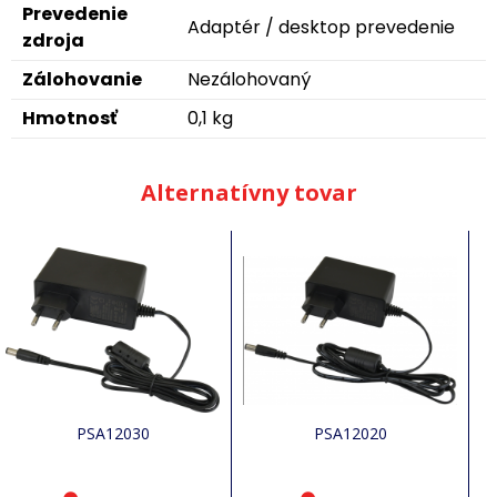
Prevedenie
Adaptér / desktop prevedenie
zdroja
Zálohovanie
Nezálohovaný
Hmotnosť
0,1 kg
Alternatívny tovar
PSA12030
PSA12020