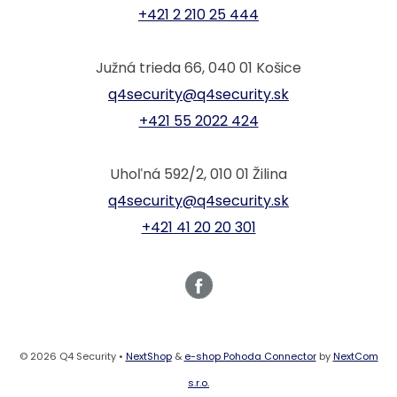
+421 2 210 25 444
Južná trieda 66, 040 01 Košice
q4security@q4security.sk
+421 55 2022 424
Uhoľná 592/2, 010 01 Žilina
q4security@q4security.sk
+421 41 20 20 301
© 2026 Q4 Security •
NextShop
&
e-shop Pohoda Connector
by
NextCom
s.r.o.