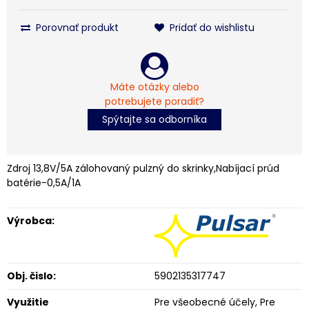
Porovnať produkt
Pridať do wishlistu
Máte otázky alebo
potrebujete poradiť?
Spýtajte sa odborníka
Zdroj 13,8V/5A zálohovaný pulzný do skrinky,Nabíjací prúd
batérie-0,5A/1A
Výrobca:
Obj. čislo:
5902135317747
Využitie
Pre všeobecné účely, Pre