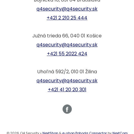
q4security@q4security.sk
+421 2 210 25 444
Južná trieda 66, 040 01 Košice
q4security@q4security.sk
+421 55 2022 424
Uhoľná 592/2, 010 01 Žilina
q4security@q4security.sk
+421 41 20 20 301
© 2026 Q4 Security •
NextShop
&
e-shop Pohoda Connector
by
NextCom