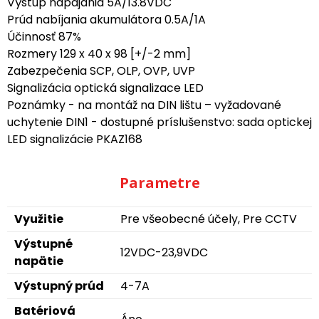
Výstup napájania 5A/13.8VDC
Prúd nabíjania akumulátora 0.5A/1A
Účinnosť 87%
Rozmery 129 x 40 x 98 [+/-2 mm]
Zabezpečenia SCP, OLP, OVP, UVP
Signalizácia optická signalizace LED
Poznámky - na montáž na DIN lištu – vyžadované
uchytenie DIN1 - dostupné príslušenstvo: sada optickej
LED signalizácie PKAZ168
Parametre
Využitie
Pre všeobecné účely, Pre CCTV
Výstupné
12VDC-23,9VDC
napätie
Výstupný prúd
4-7A
Batériová