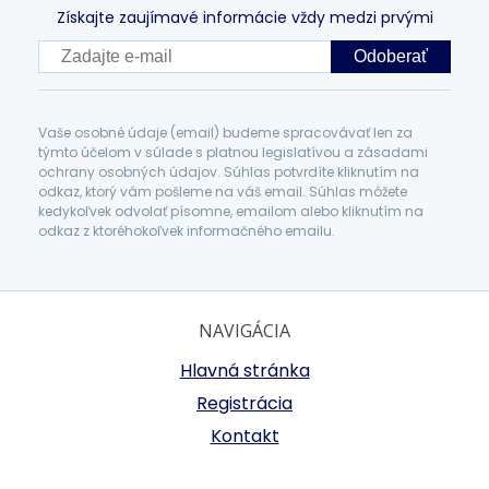
Získajte zaujímavé informácie vždy medzi prvými
Odoberať
Vaše osobné údaje (email) budeme spracovávať len za
týmto účelom v súlade s platnou legislatívou a zásadami
ochrany osobných údajov. Súhlas potvrdíte kliknutím na
odkaz, ktorý vám pošleme na váš email. Súhlas môžete
kedykoľvek odvolať písomne, emailom alebo kliknutím na
odkaz z ktoréhokoľvek informačného emailu.
NAVIGÁCIA
Hlavná stránka
Registrácia
Kontakt