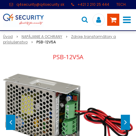
q4security@q4security.sk
+421 2 210 25 444
TECH.
PODPORA: +421 2 21 000 104
Úvod
NAPÁJANIE A OCHRANY
Zdroje, transformátory a
príslušenstvo
PSB-12V5A
PSB-12V5A