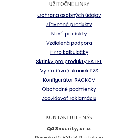
UŽITOČNÉ LINKY
Ochrana osobných údajov
Zľavnené produkty
Nové produkty
Vzdialená podpora
i-Pro kalkulačky
Skrinky pre produkty SATEL
Vyhľadávač skriniek EZS
Konfigurátor RACKOV
Obchodné podmienky
Zaevidovať reklamáciu
KONTAKTUJTE NÁS
Q4 Security, s r.o.
Bojnická 10, 831 04 Bratislava