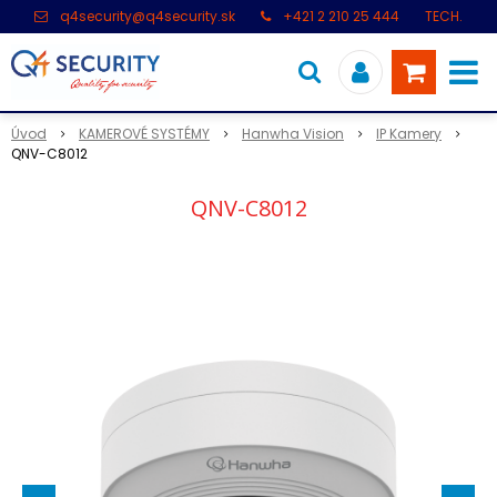
q4security@q4security.sk
+421 2 210 25 444
TECH.
PODPORA: +421 2 21 000 104
Úvod
KAMEROVÉ SYSTÉMY
Hanwha Vision
IP Kamery
QNV-C8012
QNV-C8012