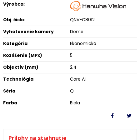
Výrobca:
Obj. čislo:
QNV-C8012
Vyhotovenie kamery
Dome
Kategória
Ekonomická
Rozlíšenie (MPx)
5
Objektív (mm)
2.4
Technológia
Core AI
Séria
Q
Farba
Biela
Prílohy na stiahnutie