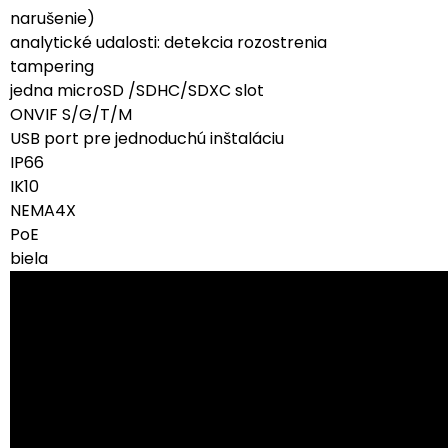
narušenie)
analytické udalosti: detekcia rozostrenia
tampering
jedna microSD /SDHC/SDXC slot
ONVIF S/G/T/M
USB port pre jednoduchú inštaláciu
IP66
IK10
NEMA4X
PoE
biela