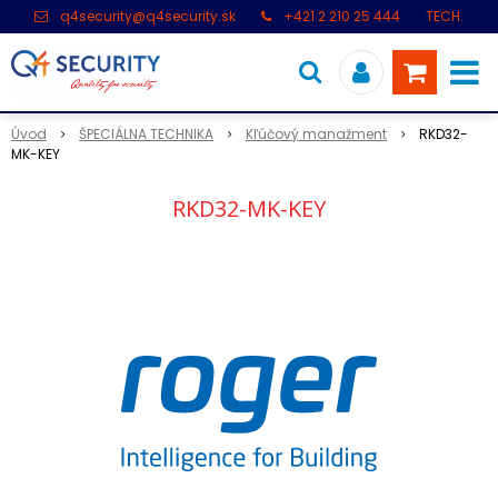
q4security@q4security.sk
+421 2 210 25 444
TECH.
PODPORA: +421 2 21 000 104
Úvod
ŠPECIÁLNA TECHNIKA
Kľúčový manažment
RKD32-
MK-KEY
RKD32-MK-KEY