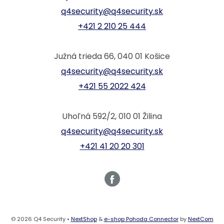
q4security@q4security.sk
+421 2 210 25 444
Južná trieda 66, 040 01 Košice
q4security@q4security.sk
+421 55 2022 424
Uhoľná 592/2, 010 01 Žilina
q4security@q4security.sk
+421 41 20 20 301
© 2026 Q4 Security •
NextShop
&
e-shop Pohoda Connector
by
NextCom