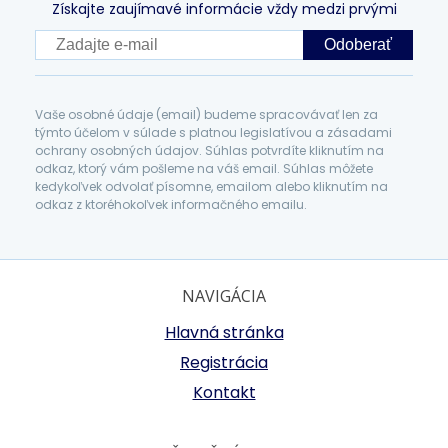
Získajte zaujímavé informácie vždy medzi prvými
Odoberať
Vaše osobné údaje (email) budeme spracovávať len za
týmto účelom v súlade s platnou legislatívou a zásadami
ochrany osobných údajov. Súhlas potvrdíte kliknutím na
odkaz, ktorý vám pošleme na váš email. Súhlas môžete
kedykoľvek odvolať písomne, emailom alebo kliknutím na
odkaz z ktoréhokoľvek informačného emailu.
NAVIGÁCIA
Hlavná stránka
Registrácia
Kontakt