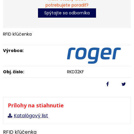
potrebujete poradiť?
Spýtajte sa odborníka
RFID kľúčenka
Výrobca:
Obj. čislo:
RKD32KF
Prílohy na stiahnutie
Katalógový list
RFID kľúčenka