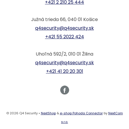
+421 2 210 25 444
Južná trieda 66, 040 01 Košice
q4security@q4security.sk
+421 55 2022 424
Uhoľná 592/2, 010 01 Žilina
q4security@q4security.sk
+421 41 20 20 301
© 2026 Q4 Security •
NextShop
&
e-shop Pohoda Connector
by
NextCom
s.r.o.