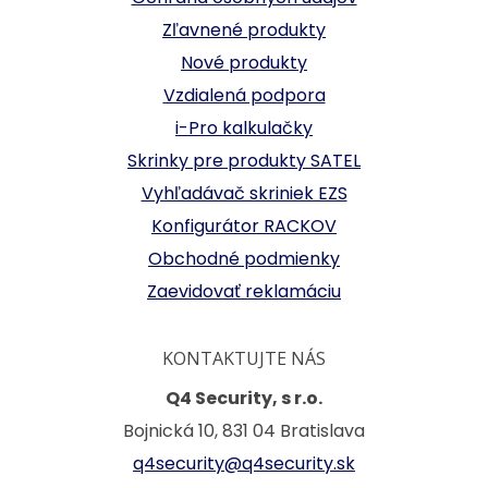
Zľavnené produkty
Nové produkty
Vzdialená podpora
i-Pro kalkulačky
Skrinky pre produkty SATEL
Vyhľadávač skriniek EZS
Konfigurátor RACKOV
Obchodné podmienky
Zaevidovať reklamáciu
KONTAKTUJTE NÁS
Q4 Security, s r.o.
Bojnická 10, 831 04 Bratislava
q4security@q4security.sk