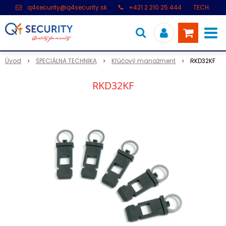
q4security@q4security.sk
+421 2 210 25 444
TECH.
PODPORA: +421 2 21 000 104
Úvod
ŠPECIÁLNA TECHNIKA
Kľúčový manažment
RKD32KF
RKD32KF